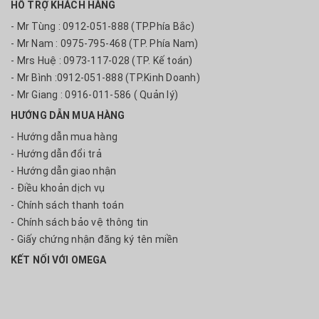
HỖ TRỢ KHÁCH HÀNG
- Mr Tùng : 0912-051-888 (TP.Phía Bắc)
- Mr Nam : 0975-795-468 (TP. Phía Nam)
- Mrs Huệ : 0973-117-028 (TP. Kế toán)
- Mr Bình :0912-051-888 (TP.Kinh Doanh)
- Mr Giang : 0916-011-586 ( Quản lý)
HƯỚNG DẪN MUA HÀNG
- Hướng dẫn mua hàng
- Hướng dẫn đổi trả
- Hướng dẫn giao nhận
- Điều khoản dịch vụ
- Chính sách thanh toán
- Chính sách bảo vệ thông tin
- Giấy chứng nhận đăng ký tên miền
KẾT NỐI VỚI OMEGA