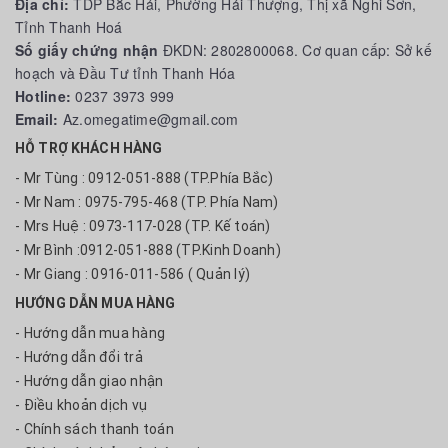
Địa chỉ:
TDP Bắc Hải, Phường Hải Thượng, Thị xã Nghi Sơn,
Tỉnh Thanh Hoá
Số giấy chứng nhận
ĐKDN: 2802800068. Cơ quan cấp: Sở kế
hoạch và Đầu Tư tỉnh Thanh Hóa
Hotline:
0237 3973 999
Email:
Az.omegatime@gmail.com
HỖ TRỢ KHÁCH HÀNG
- Mr Tùng : 0912-051-888 (TP.Phía Bắc)
- Mr Nam : 0975-795-468 (TP. Phía Nam)
- Mrs Huệ : 0973-117-028 (TP. Kế toán)
- Mr Bình :0912-051-888 (TP.Kinh Doanh)
- Mr Giang : 0916-011-586 ( Quản lý)
HƯỚNG DẪN MUA HÀNG
- Hướng dẫn mua hàng
- Hướng dẫn đổi trả
- Hướng dẫn giao nhận
- Điều khoản dịch vụ
- Chính sách thanh toán