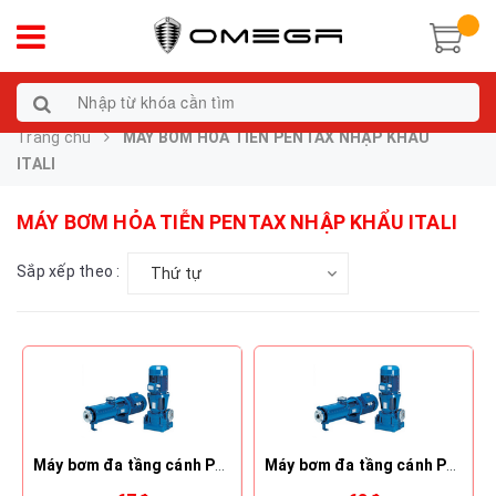
Trang chủ
MÁY BƠM HỎA TIỄN PENTAX NHẬP KHẨU
ITALI
MÁY BƠM HỎA TIỄN PENTAX NHẬP KHẨU ITALI
Sắp xếp theo :
Thứ tự
Máy bơm đa tầng cánh Pentax MSHA 4/7.5 (7.5KW)
Máy bơm đa tầng cánh Pentax MSHA 5/9.2 (9.2KW)