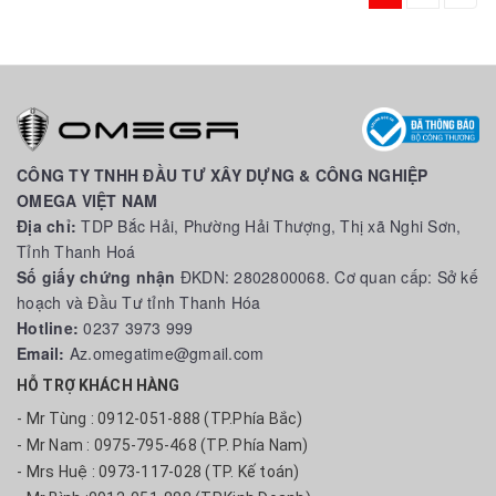
CÔNG TY TNHH ĐẦU TƯ XÂY DỰNG & CÔNG NGHIỆP
OMEGA VIỆT NAM
Địa chỉ:
TDP Bắc Hải, Phường Hải Thượng, Thị xã Nghi Sơn,
Tỉnh Thanh Hoá
Số giấy chứng nhận
ĐKDN: 2802800068. Cơ quan cấp: Sở kế
hoạch và Đầu Tư tỉnh Thanh Hóa
Hotline:
0237 3973 999
Email:
Az.omegatime@gmail.com
HỖ TRỢ KHÁCH HÀNG
- Mr Tùng : 0912-051-888 (TP.Phía Bắc)
- Mr Nam : 0975-795-468 (TP. Phía Nam)
- Mrs Huệ : 0973-117-028 (TP. Kế toán)