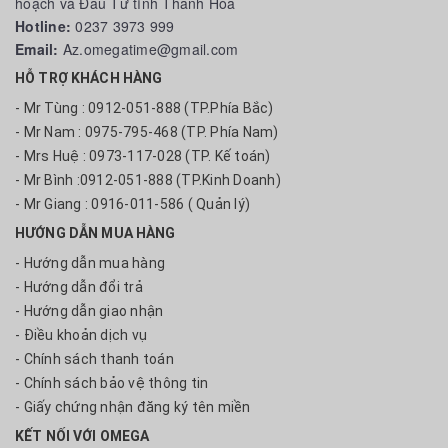
hoạch và Đầu Tư tỉnh Thanh Hóa
Hotline:
0237 3973 999
Email:
Az.omegatime@gmail.com
HỖ TRỢ KHÁCH HÀNG
- Mr Tùng : 0912-051-888 (TP.Phía Bắc)
- Mr Nam : 0975-795-468 (TP. Phía Nam)
- Mrs Huệ : 0973-117-028 (TP. Kế toán)
- Mr Bình :0912-051-888 (TP.Kinh Doanh)
- Mr Giang : 0916-011-586 ( Quản lý)
HƯỚNG DẪN MUA HÀNG
- Hướng dẫn mua hàng
- Hướng dẫn đổi trả
- Hướng dẫn giao nhận
- Điều khoản dịch vụ
- Chính sách thanh toán
- Chính sách bảo vệ thông tin
- Giấy chứng nhận đăng ký tên miền
KẾT NỐI VỚI OMEGA