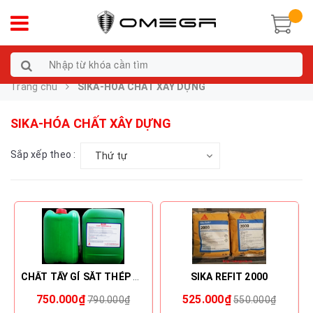
Trang chủ
SIKA-HÓA CHẤT XÂY DỰNG
SIKA-HÓA CHẤT XÂY DỰNG
Sắp xếp theo :
Thứ tự
CHẤT TẨY GỈ SẮT THÉP B05
SIKA REFIT 2000
750.000₫
525.000₫
790.000₫
550.000₫