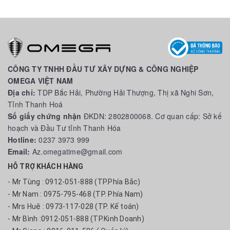
CÔNG TY TNHH ĐẦU TƯ XÂY DỰNG & CÔNG NGHIỆP
OMEGA VIỆT NAM
Địa chỉ:
TDP Bắc Hải, Phường Hải Thượng, Thị xã Nghi Sơn,
Tỉnh Thanh Hoá
Số giấy chứng nhận
ĐKDN: 2802800068. Cơ quan cấp: Sở kế
hoạch và Đầu Tư tỉnh Thanh Hóa
Hotline:
0237 3973 999
Email:
Az.omegatime@gmail.com
HỖ TRỢ KHÁCH HÀNG
- Mr Tùng : 0912-051-888 (TP.Phía Bắc)
- Mr Nam : 0975-795-468 (TP. Phía Nam)
- Mrs Huệ : 0973-117-028 (TP. Kế toán)
- Mr Bình :0912-051-888 (TP.Kinh Doanh)