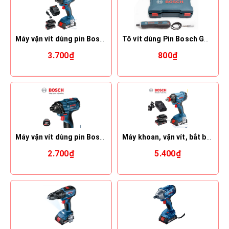
Máy vặn vít dùng pin Bosch GDR 180-LI (18V)
Tô vít dùng Pin Bosch Go Set 33 Chi tiết
3.700₫
800₫
Máy vặn vít dùng pin Bosch GDR 120-Li
Máy khoan, vặn vít, bắt bulông dùng pin Bosch GDX 180-Li
2.700₫
5.400₫