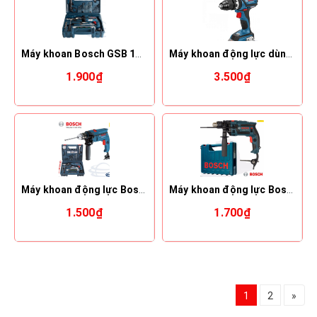
Máy khoan Bosch GSB 13 RE SET
Máy khoan động lực dùng pin Bosch GSB 18V-EC (Solo)
1.900₫
3.500₫
Máy khoan động lực Bosch GSB 550 SET (Bộ phụ kiện 100 món)
Máy khoan động lực Bosch GSB 16 RE Professional (bản cải tiến)
1.500₫
1.700₫
1
2
»