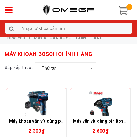
Trang chủ
MÁY KHOAN BOSCH CHÍNH HÃNG
MÁY KHOAN BOSCH CHÍNH HÃNG
Sắp xếp theo :
Thứ tự
Máy khoan vặn vít dùng pin Bosch GSB 120-Li GEN 2
Máy vặn vít dùng pin Bosch GDR 120-Li
2.300₫
2.600₫