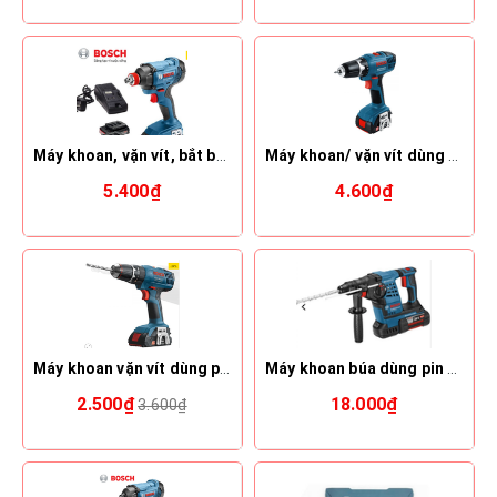
Máy khoan, vặn vít, bắt bulông dùng pin Bosch GDX 180-Li
Máy khoan/ vặn vít dùng pin Bosch GSB 14.4-2-LI Professional (Gồm 2 pin 2,0Ah,1 sạc)
5.400₫
4.600₫
Máy khoan vặn vít dùng pin Bosch GSB 18-2-LI PLUS (Solo)
Máy khoan búa dùng pin Bosch GBH 36V-LI
2.500₫
18.000₫
3.600₫