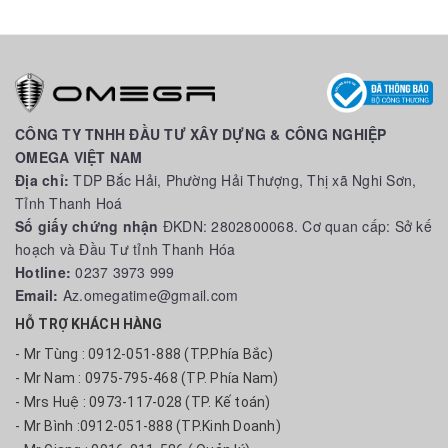
CÔNG TY TNHH ĐẦU TƯ XÂY DỰNG & CÔNG NGHIỆP
OMEGA VIỆT NAM
Địa chỉ:
TDP Bắc Hải, Phường Hải Thượng, Thị xã Nghi Sơn,
Tỉnh Thanh Hoá
Số giấy chứng nhận
ĐKDN: 2802800068. Cơ quan cấp: Sở kế
hoạch và Đầu Tư tỉnh Thanh Hóa
Hotline:
0237 3973 999
Email:
Az.omegatime@gmail.com
HỖ TRỢ KHÁCH HÀNG
- Mr Tùng : 0912-051-888 (TP.Phía Bắc)
- Mr Nam : 0975-795-468 (TP. Phía Nam)
- Mrs Huệ : 0973-117-028 (TP. Kế toán)
- Mr Bình :0912-051-888 (TP.Kinh Doanh)