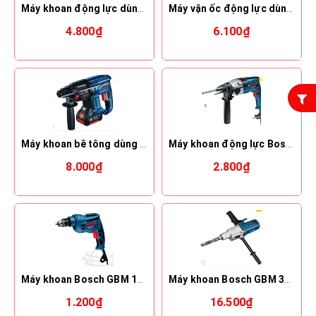
Máy khoan động lực dùng pin Bosch GSB 18V-50
Máy vặn ốc động lực dùng pin Bosch GDS 250-LI
4.800₫
6.100₫
Máy khoan bê tông dùng pin Bosch GBH 180-LI BL (Brushless)
Máy khoan động lực Bosch GSB 20-2RE Professional
8.000₫
2.800₫
Máy khoan Bosch GBM 10 RE (450W)
Máy khoan Bosch GBM 32-4 (1500W)
1.200₫
16.500₫