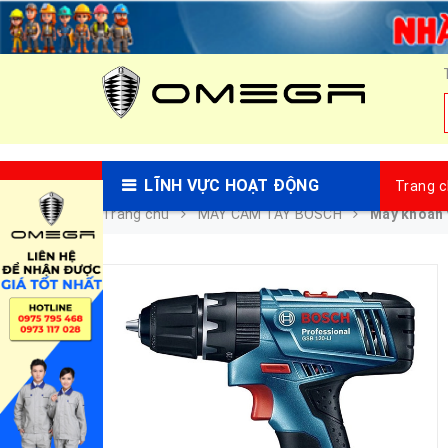
LĨNH VỰC HOẠT ĐỘNG
Trang 
Trang chủ
MÁY CẦM TAY BOSCH
Máy khoan 