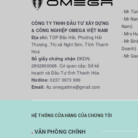
- Mr Tù
- Mr Na
CÔNG TY TNHH ĐẦU TƯ XÂY DỰNG
Nam)
& CÔNG NGHIỆP OMEGA VIỆT NAM
- Mrs H
Địa chỉ:
TDP Bắc Hải, Phường Hải
- Mr Bì
Thượng, Thị xã Nghi Sơn, Tỉnh Thanh
Doanh)
Hoá
- Mr Gia
Số giấy chứng nhận
ĐKDN:
2802800068. Cơ quan cấp: Sở kế
hoạch và Đầu Tư tỉnh Thanh Hóa
Hotline:
0237 3973 999
Email:
Az.omegatime@gmail.com
HỆ THỐNG CỬA HÀNG CỦA CHÚNG TÔI
.
VĂN PHÒNG CHÍNH