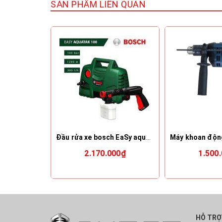
SẢN PHẨM LIÊN QUAN
Đầu rửa xe bosch EaSy aquatak100
2.170.000₫
1.500
HỖ TRỢ