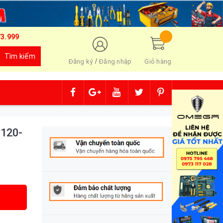
73.999
Tìm kiếm
/
Đăng ký
Đăng nhập
Giỏ hàng
 120-