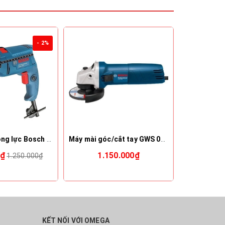
- 2%
Máy khoan động lực Bosch GSB 550 MP
Máy mài góc/cắt tay GWS 060
0₫
1.150.000₫
8
1.250.000₫
KẾT NỐI VỚI OMEGA