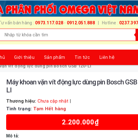
Tư vấn bán hàng :
0973.117.028
-
0912.051.888
| Hotline :
0237.39
chủ
Giới thiệu
Sản phẩm
Tin tức
Liên hệ
vặn vít động lực dùng pin Bosch GSB 120-LI
Máy khoan vặn vít động lực dùng pin Bosch GSB
LI
Thương hiệu:
Chưa cập nhật
|
Tình trạng:
Tạm Hết hàng
2.200.000₫
Mô tả: