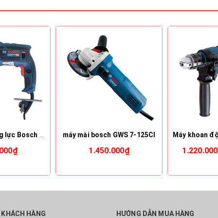
Máy khoan động lực Bosch GSB 16 RE
máy mài bosch GWS 7-125CI
.000₫
1.450.000₫
1.220.00
 KHÁCH HÀNG
HƯỚNG DẪN MUA HÀNG