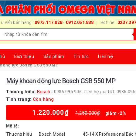
Tư vấn bán hàng :
0973.117.028
-
0912.051.888
| Hotline :
0237.39
chủ
Giới thiệu
Sản phẩm
Tin tức
Liên hệ
động lực Bosch GSB 550 MP
Máy khoan động lực Bosch GSB 550 MP
Thương hiệu:
Bosch
|
0986 095 906,
Liên hệ giá tốt: 0986 095
Tình trạng:
Còn hàng
1.220.000₫
1.250.000₫
giảm -2%
Mô tả:
Thương hiệu Bosch Model 45-14 X Professional Bả