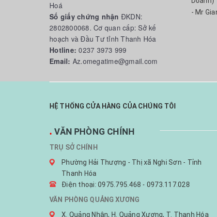
Doanh)
Hoá
- Mr Gia
Số giấy chứng nhận
ĐKDN:
2802800068. Cơ quan cấp: Sở kế
hoạch và Đầu Tư tỉnh Thanh Hóa
Hotline:
0237 3973 999
Email:
Az.omegatime@gmail.com
HỆ THỐNG CỬA HÀNG CỦA CHÚNG TÔI
.
VĂN PHÒNG CHÍNH
TRỤ SỞ CHÍNH
Phường Hải Thượng - Thị xã Nghi Sơn - Tỉnh
Thanh Hóa
Điện thoại: 0975.795.468 - 0973.117.028
VĂN PHÒNG QUẢNG XƯƠNG
X. Quảng Nhân, H. Quảng Xương, T. Thanh Hóa