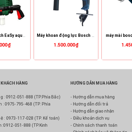
Đầu rửa xe bosch EaSy aquatak100
Máy khoan động lực Bosch GSB 16 RE
máy mài bos
.000₫
1.500.000₫
1.45
 KHÁCH HÀNG
HƯỚNG DẪN MUA HÀNG
ng : 0912-051-888 (TP.Phía Bắc)
- Hướng dẫn mua hàng
m : 0975-795-468 (TP. Phía
- Hướng dẫn đổi trả
- Hướng dẫn giao nhận
uệ : 0973-117-028 (TP. Kế toán)
- Điều khoản dịch vụ
nh :0912-051-888 (TP.Kinh
- Chính sách thanh toán