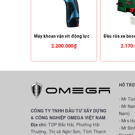
Máy khoan vặn vít động lực dùng pin Bosch GSB 120-LI
2.200.000₫
2.170
HỖ TRỢ
- Mr Tù
- Mr Na
CÔNG TY TNHH ĐẦU TƯ XÂY DỰNG
Nam)
& CÔNG NGHIỆP OMEGA VIỆT NAM
- Mrs H
Địa chỉ:
TDP Bắc Hải, Phường Hải
- Mr Bì
Thượng, Thị xã Nghi Sơn, Tỉnh Thanh