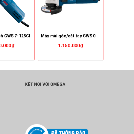
ch GWS 7-125CI
Máy mài góc/cắt tay GWS 060
0.000₫
1.150.000₫
8
KẾT NỐI VỚI OMEGA