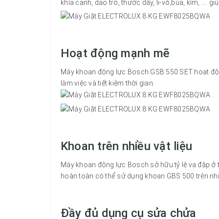
khía cạnh, dao trổ, thước dây, li-vô,búa, kìm, …. 
Hoạt động mạnh mẽ
Máy khoan động lực Bosch GSB 550 SET hoạt động 
làm việc và tiết kiệm thời gian.
Khoan trên nhiều vật liệu
Máy khoan động lực Bosch sở hữu tỷ lệ va đập ở 
hoàn toàn có thể sử dụng khoan GBS 500 trên nhiều 
Đầy đủ dụng cụ sửa chửa