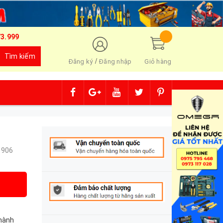
73.999
Tìm kiếm
/
Đăng ký
Đăng nhập
Giỏ hàng
 906
o hành