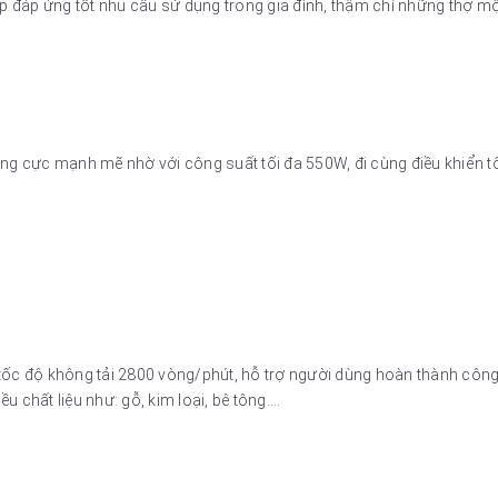
giúp đáp ứng tốt nhu cầu sử dụng trong gia đình, thậm chí những thợ m
cực mạnh mẽ nhờ với công suất tối đa 550W, đi cùng điều khiển tốc
tốc độ không tải 2800 vòng/phút, hỗ trợ người dùng hoàn thành công 
chất liệu như: gỗ, kim loại, bê tông....