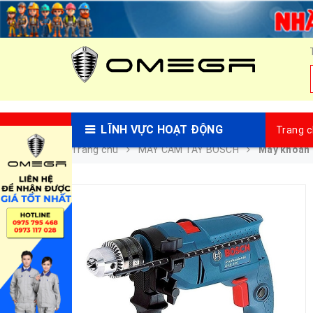
LĨNH VỰC HOẠT ĐỘNG
Trang 
Trang chủ
MÁY CẦM TAY BOSCH
Máy khoan 