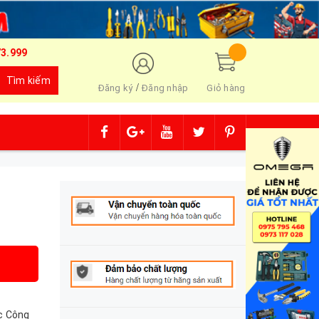
73.999
Tìm kiếm
/
Đăng ký
Đăng nhập
Giỏ hàng
c Công