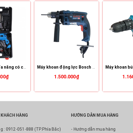
Bộ máy khoan đa năng có cưa đĩa mài Kachi K19
Máy khoan động lực Bosch GSB 16 RE
000₫
1.500.000₫
1.16
 KHÁCH HÀNG
HƯỚNG DẪN MUA HÀNG
ng : 0912-051-888 (TP.Phía Bắc)
- Hướng dẫn mua hàng