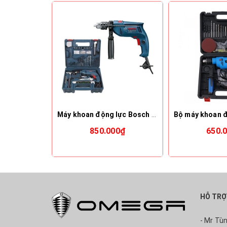
Máy khoan động lực Bosch GSB 550 RE
850.000₫
650.
HỖ TRỢ
- Mr Tù