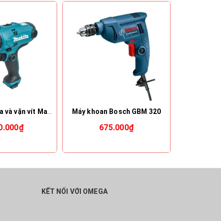
Máy khoan búa và vặn vít Makita HP0300
Máy khoan Bosch GBM 320
0.000₫
675.000₫
2.
KẾT NỐI VỚI OMEGA