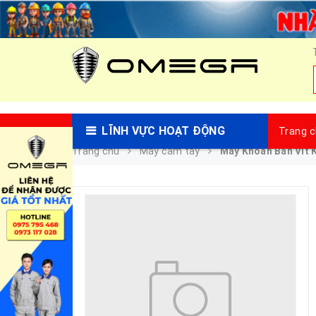
LĨNH VỰC HOẠT ĐỘNG
Trang 
Trang chủ
Máy cầm tay
Máy Khoan Bắn Vít