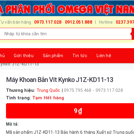
Tư vấn bán hàng :
0973.117.028
-
0912.051.888
| Hotline :
0237.39
chủ
Giới thiệu
Sản phẩm
Tin tức
Liên hệ
 Kynko J1Z-KD11-13
Máy Khoan Bắn Vít Kynko J1Z-KD11-13
Thương hiệu:
Trung Quốc
|
0975 795 468 - 0973 117 028
Tình trạng:
Tạm Hết hàng
9₫
Mô tả:
Mã sản phẩm:J1Z-KD11-13 Bảo hành:6 tháng Xuất xứ:Trung quố