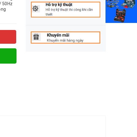
/ 50Hz
ông