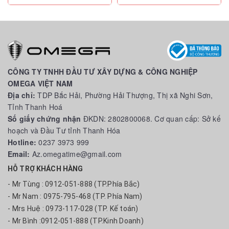
CÔNG TY TNHH ĐẦU TƯ XÂY DỰNG & CÔNG NGHIỆP
OMEGA VIỆT NAM
Địa chỉ:
TDP Bắc Hải, Phường Hải Thượng, Thị xã Nghi Sơn,
Tỉnh Thanh Hoá
Số giấy chứng nhận
ĐKDN: 2802800068. Cơ quan cấp: Sở kế
hoạch và Đầu Tư tỉnh Thanh Hóa
Hotline:
0237 3973 999
Email:
Az.omegatime@gmail.com
HỖ TRỢ KHÁCH HÀNG
- Mr Tùng : 0912-051-888 (TP.Phía Bắc)
- Mr Nam : 0975-795-468 (TP. Phía Nam)
- Mrs Huệ : 0973-117-028 (TP. Kế toán)
- Mr Bình :0912-051-888 (TP.Kinh Doanh)