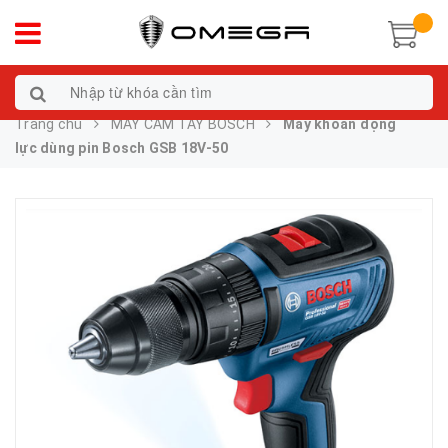
Trang chủ
MÁY CẦM TAY BOSCH
Máy khoan động
lực dùng pin Bosch GSB 18V-50