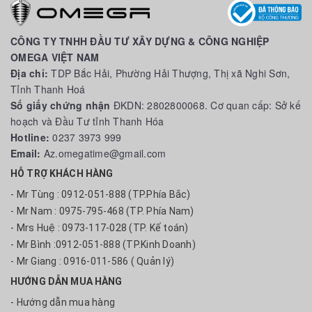
CÔNG TY TNHH ĐẦU TƯ XÂY DỰNG & CÔNG NGHIỆP
OMEGA VIỆT NAM
Địa chỉ:
TDP Bắc Hải, Phường Hải Thượng, Thị xã Nghi Sơn,
Tỉnh Thanh Hoá
Số giấy chứng nhận
ĐKDN: 2802800068. Cơ quan cấp: Sở kế
hoạch và Đầu Tư tỉnh Thanh Hóa
Hotline:
0237 3973 999
Email:
Az.omegatime@gmail.com
HỖ TRỢ KHÁCH HÀNG
- Mr Tùng : 0912-051-888 (TP.Phía Bắc)
- Mr Nam : 0975-795-468 (TP. Phía Nam)
- Mrs Huệ : 0973-117-028 (TP. Kế toán)
- Mr Bình :0912-051-888 (TP.Kinh Doanh)
- Mr Giang : 0916-011-586 ( Quản lý)
HƯỚNG DẪN MUA HÀNG
- Hướng dẫn mua hàng