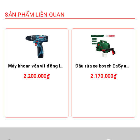
SẢN PHẨM LIÊN QUAN
Máy khoan vặn vít động lực dùng pin Bosch GSB 120-LI
Đầu rửa xe bosch EaSy aquatak100
2.200.000₫
2.170.000₫