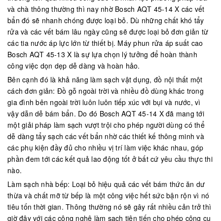
và chà thông thường thì nay nhờ Bosch AQT 45-14 X các vết
bẩn đó sẽ nhanh chóng được loại bỏ. Dù những chất khó tẩy
rửa và các vết bám lâu ngày cũng sẽ được loại bỏ đơn giản từ
các tia nước áp lực lớn từ thiết bị. Máy phun rửa áp suất cao
Bosch AQT 45-13 X là sự lựa chọn lý tưởng để hoàn thành
công việc dọn dẹp dễ dàng và hoàn hảo.
Bên cạnh đó là khả năng làm sạch vật dụng, đồ nội thất một
cách đơn giản: Đồ gỗ ngoài trời và nhiều đồ dùng khác trong
gia đình bên ngoài trời luôn luôn tiếp xúc với bụi và nước, vì
vậy dẫn dễ bám bẩn. Do đó Bosch AQT 45-14 X đã mang tới
một giải pháp làm sạch vượt trội cho phép người dùng có thể
dễ dàng tẩy sạch các vết bẩn nhờ các thiết kế thông minh và
các phụ kiện đầy đủ cho nhiều vị trí làm việc khác nhau, góp
phần đem tới các kết quả lao động tốt ở bất cứ yêu cầu thực thi
nào.
Làm sạch nhà bếp: Loại bỏ hiệu quả các vết bám thức ăn dư
thừa và chất mỡ từ bếp là một công việc hết sức bận rộn vì nó
tiêu tốn thời gian. Thông thường nó sẽ gây rất nhiều cản trở thì
giờ đây với các công nghệ làm sạch tiên tiến cho phép công cụ