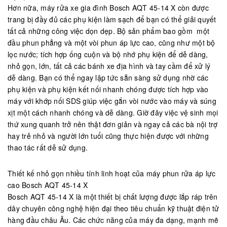
Hơn nữa, máy rửa xe gia đình Bosch AQT 45-14 X còn được
trang bị đầy đủ các phụ kiện làm sạch để bạn có thể giải quyết
tất cả những công việc dọn dẹp. Bộ sản phẩm bao gồm một
đầu phun phẳng và một vòi phun áp lực cao, cũng như một bộ
lọc nước; tích hợp ống cuộn và bộ nhớ phụ kiện để dễ dàng,
nhỏ gọn, lớn, tất cả các bánh xe địa hình và tay cầm để xử lý
dễ dàng. Bạn có thể ngay lập tức sẵn sàng sử dụng nhờ các
phụ kiện và phụ kiện kết nối nhanh chóng được tích hợp vào
máy với khớp nối SDS giúp việc gắn vòi nước vào máy và súng
xịt một cách nhanh chóng và dễ dàng. Giờ đây việc vệ sinh mọi
thứ xung quanh trở nên thật đơn giản và ngay cả các bà nội trợ
hay trẻ nhỏ và người lớn tuổi cũng thực hiện được với những
thao tác rất dễ sử dụng.
Thiết kế nhỏ gọn nhiều tính linh hoạt của máy phun rửa áp lực
cao Bosch AQT 45-14 X
Bosch AQT 45-14 X là một thiết bị chất lượng được lắp ráp trên
dây chuyên công nghệ hiện đại theo tiêu chuẩn kỹ thuật điện tử
hàng đầu châu Âu. Các chức năng của máy đa dạng, mạnh mẽ