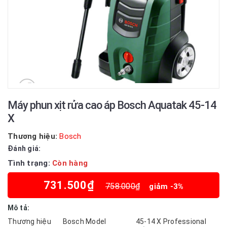
Máy phun xịt rửa cao áp Bosch Aquatak 45-14
X
Thương hiệu:
Bosch
Đánh giá:
Tình trạng:
Còn hàng
731.500₫
758.000₫
giảm -3%
Mô tả:
Thương hiệu Bosch Model 45-14 X Professional