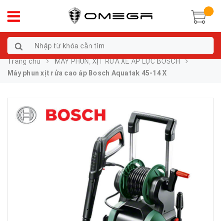
Trang chủ
MÁY PHUN, XỊT RỬA XE ÁP LỰC BOSCH
Máy phun xịt rửa cao áp Bosch Aquatak 45-14 X