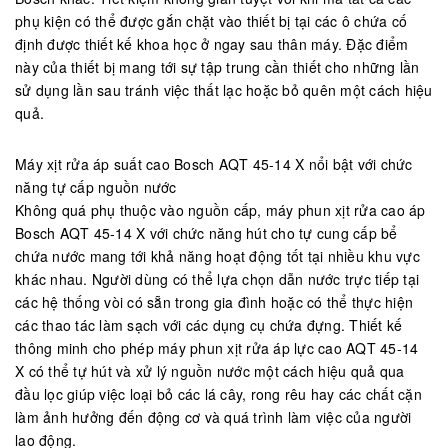
phụ kiện có thể được gắn chặt vào thiết bị tại các ô chứa cố
định được thiết kế khoa học ở ngay sau thân máy. Đặc điểm
này của thiết bị mang tới sự tập trung cần thiết cho những lần
sử dụng lần sau tránh việc thất lạc hoặc bỏ quên một cách hiệu
quả.
Máy xịt rửa áp suất cao Bosch AQT 45-14 X nổi bật với chức
năng tự cấp nguồn nước
Không quá phụ thuộc vào nguồn cấp, máy phun xịt rửa cao áp
Bosch AQT 45-14 X với chức năng hút cho tự cung cấp bể
chứa nước mang tới khả năng hoạt động tốt tại nhiều khu vực
khác nhau. Người dùng có thể lựa chọn dẫn nước trực tiếp tại
các hệ thống vòi có sẵn trong gia đình hoặc có thể thực hiện
các thao tác làm sạch với các dụng cụ chứa đựng. Thiết kế
thông minh cho phép máy phun xịt rửa áp lực cao AQT 45-14
X có thể tự hút và xử lý nguồn nước một cách hiệu quả qua
đầu lọc giúp việc loại bỏ các lá cây, rong rêu hay các chất cặn
làm ảnh hưởng đến động cơ và quá trình làm việc của người
lao động.