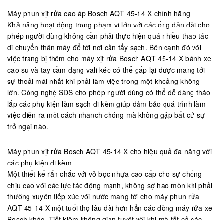
Máy phun xịt rửa cao áp Bosch AQT 45-14 X chính hãng
Khả năng hoạt động trong phạm vi lớn với các ống dẫn dài cho
phép người dùng không cần phải thực hiện quá nhiều thao tác
di chuyển thân máy để tới nơi cần tẩy sạch. Bên cạnh đó với
việc trang bị thêm cho máy xịt rửa Bosch AQT 45-14 X bánh xe
cao su và tay cầm dạng vali kéo có thể gấp lại được mang tới
sự thoải mái nhất khi phải làm việc trong một khoảng không
lớn. Công nghệ SDS cho phép người dùng có thể dễ dàng tháo
lắp các phụ kiện làm sạch đi kèm giúp đảm bảo quá trình làm
việc diễn ra một cách nhanch chóng mà không gặp bất cứ sự
trở ngại nào.
Máy phun xịt rửa Bosch AQT 45-14 X cho hiệu quả đa năng với
các phụ kiện đi kèm
Một thiết kế rắn chắc với vỏ bọc nhựa cao cấp cho sự chống
chịu cao với các lực tác động mạnh, không sợ hao mòn khi phải
thường xuyên tiếp xúc với nước mang tới cho máy phun rửa
AQT 45-14 X một tuổi thọ lâu dài hơn hẳn các dòng máy rửa xe
Bosch khác. Tiết kiệm không gian tuyệt vời khi mà tất cả các