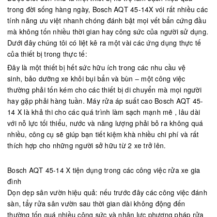
trong đời sống hàng ngày, Bosch AQT 45-14X vói rất nhiều các
tính năng ưu việt nhanh chóng đánh bật mọi vết bẩn cứng đầu
mà không tốn nhiều thời gian hay công sức của người sử dụng.
Dưới đây chúng tôi có liệt kê ra một vài các ứng dụng thực tế
của thiết bị trong thực tế:
Đây là một thiết bị hết sức hữu ích trong các nhu cầu vệ
sinh, bảo dưỡng xe khỏi bụi bẩn và bùn – một công việc
thường phải tốn kém cho các thiết bị di chuyển mà mọi người
hay gặp phải hàng tuần. Máy rửa áp suất cao Bosch AQT 45-
14 X là khả thi cho các quá trình làm sạch mạnh mẽ , lâu dài
với nỗ lực tối thiểu, nước và năng lượng phải bỏ ra không quá
nhiều, công cụ sẽ giúp bạn tiết kiệm khà nhiều chi phí và rất
thích hợp cho những người sở hữu từ 2 xe trở lên.
Bosch AQT 45-14 X tiện dụng trong các công việc rửa xe gia
đình
Dọn dẹp sân vườn hiệu quả: nếu trước đây các công việc đánh
sàn, tẩy rửa sân vườn sau thời gian dài không động đến
thường tốn quá nhiều công sức và nhân lực phương pháp rửa