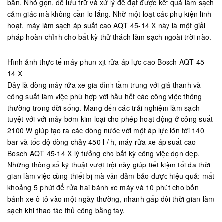
bẩn. Nhỏ gọn, dễ lưu trữ và xử lý để đạt được kết quả làm sạch
cảm giác mà không cần lo lắng. Nhờ một loạt các phụ kiện linh
hoạt, máy làm sạch áp suất cao AQT 45-14 X này là một giải
pháp hoàn chỉnh cho bất kỳ thử thách làm sạch ngoài trời nào.
Hình ảnh thực tế máy phun xịt rửa áp lực cao Bosch AQT 45-
14 X
Đây là dòng máy rửa xe gia đình tầm trung với giá thanh và
công suất làm việc phù hợp với hầu hết các công việc thông
thường trong đời sống. Mang đến các trải nghiệm làm sạch
tuyệt với với máy bơm kim loại cho phép hoạt động ở công suất
2100 W giúp tạo ra các dòng nước với một áp lực lớn tới 140
bar và tốc độ dòng chảy 450 l / h, máy rửa xe áp suất cao
Bosch AQT 45-14 X lý tưởng cho bất kỳ công việc dọn dẹp.
Những thông số kỹ thuật vượt trội này giúp tiết kiệm tối đa thời
gian làm việc cùng thiết bị mà vẫn đảm bảo được hiệu quả: mất
khoảng 5 phút để rửa hai bánh xe máy và 10 phút cho bốn
bánh xe ô tô vào một ngày thường, nhanh gấp đôi thời gian làm
sạch khi thao tác thủ công bằng tay.