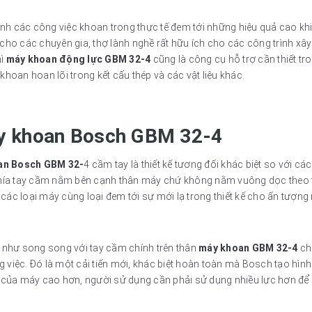
anh các công việc khoan trong thực tế đem tới những hiệu quả cao khi
cho các chuyên gia, thợ lành nghề rất hữu ích cho các công trình xâ
hì
máy khoan động lực GBM 32-4
cũng là công cụ hỗ trợ cần thiết t
 khoan hoan lõi trong kết cấu thép và các vật liệu khác.
áy khoan Bosch GBM 32-4
an Bosch GBM 32-
4 cầm tay là thiết kế tương đối khác biệt so với
 phía tay cầm nằm bên cạnh thân máy chứ không nằm vuông dọc theo
ác loại máy cùng loại đem tới sự mới lạ trong thiết kế cho ấn tượng
 như song song với tay cầm chính trên thân
máy khoan GBM 32-4
ch
việc. Đó là một cải tiến mới, khác biệt hoàn toàn mà Bosch tạo hìn
 của máy cao hơn, người sử dụng cần phải sử dụng nhiều lực hơn để