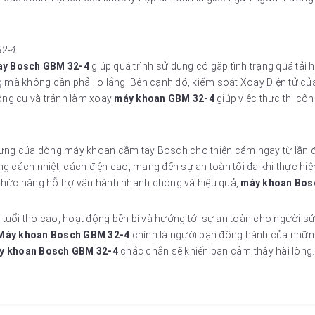
32-4
ay Bosch GBM 32-4
giúp quá trình sử dụng có gặp tình trạng quá tải ho
mà không cần phải lo lắng. Bên cạnh đó, kiểm soát Xoay Điện tử củ
ông cụ và tránh làm xoay
máy khoan GBM 32-4
giúp việc thực thi cô
trưng của dòng máy khoan cầm tay Bosch cho thiện cảm ngay từ lần đ
ng cách nhiệt, cách điện cao, mang đến sự an toàn tối đa khi thực hi
hức năng hỗ trợ vận hành nhanh chóng và hiệu quả,
máy khoan Bos
uổi thọ cao, hoạt động bền bỉ và hướng tới sự an toàn cho người 
Máy khoan Bosch GBM 32-4
chính là người bạn đồng hành của những
y khoan Bosch GBM 32-4
chắc chắn sẽ khiến bạn cảm thây hài lòng.