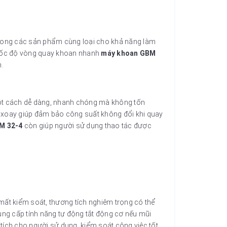
trong các sản phẩm cùng loại cho khả năng làm
à tốc độ vòng quay khoan nhanh
máy khoan GBM
n.
 một cách dễ dàng, nhanh chóng mà không tốn
ải xoay giúp đảm bảo công suất không đổi khi quay
M 32-4
còn giúp người sử dụng thao tác được
 mất kiểm soát, thương tích nghiêm trọng có thể
ung cấp tính năng tự động tắt động cơ nếu mũi
 tích cho người sử dụng, kiểm soát công việc tốt