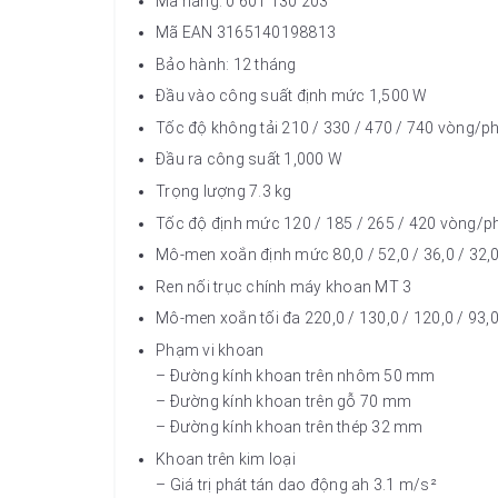
Mã hàng: 0 601 130 203
Mã EAN 3165140198813
Bảo hành: 12 tháng
Đầu vào công suất định mức 1,500 W
Tốc độ không tải 210 / 330 / 470 / 740 vòng/p
Đầu ra công suất 1,000 W
Trọng lượng 7.3 kg
Tốc độ định mức 120 / 185 / 265 / 420 vòng/p
Mô-men xoắn định mức 80,0 / 52,0 / 36,0 / 32
Ren nối trục chính máy khoan MT 3
Mô-men xoắn tối đa 220,0 / 130,0 / 120,0 / 93
Phạm vi khoan
– Đường kính khoan trên nhôm 50 mm
– Đường kính khoan trên gỗ 70 mm
– Đường kính khoan trên thép 32 mm
Khoan trên kim loại
– Giá trị phát tán dao động ah 3.1 m/s²