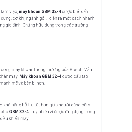
 làm việc,
máy khoan GBM 32-4
được biết đến
y dựng, cơ khí, ngành gỗ… diễn ra một cách nhanh
rong gia đình. Chúng hữu dụng trong các trường
 các dòng máy khoan thông thường của Bosch. Vẫn
 thân máy.
Máy khoan GBM 32-4
được cấu tạo
 mạnh mẽ và bền bỉ hơn.
o khả năng hỗ trợ tốt hơn giúp người dùng cầm
h cho
GBM 32-4
. Tuy nhiên vì được ứng dụng trong
 điều khiển máy