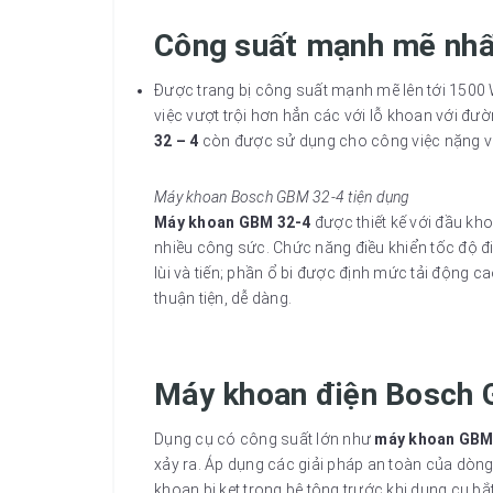
Công suất mạnh mẽ nhấ
Được trang bị công suất mạnh mẽ lên tới 1500
việc vượt trội hơn hẳn các với lỗ khoan với đ
32 – 4
còn được sử dụng cho công việc nặng với 
Máy khoan Bosch GBM 32-4 tiện dụng
Máy khoan GBM 32-4
được thiết kế với đầu kh
nhiều công sức. Chức năng điều khiển tốc độ đi
lùi và tiến; phần ổ bi được định mức tải động c
thuận tiện, dễ dàng.
Máy khoan điện Bosch 
Dụng cụ có công suất lớn như
máy khoan GBM
xảy ra. Áp dụng các giải pháp an toàn của dòng
khoan bị kẹt trong bê tông trước khi dụng cụ bắ