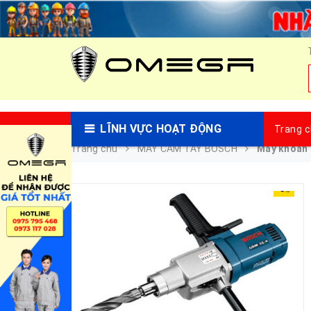
LĨNH VỰC HOẠT ĐỘNG
Trang 
Trang chủ
MÁY CẦM TAY BOSCH
Máy khoan 