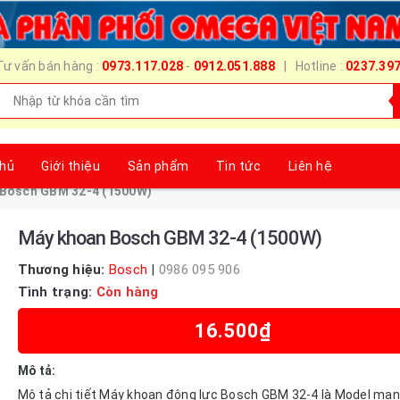
Tư vấn bán hàng :
0973.117.028
-
0912.051.888
| Hotline :
0237.39
chủ
Giới thiệu
Sản phẩm
Tin tức
Liên hệ
Bosch GBM 32-4 (1500W)
Máy khoan Bosch GBM 32-4 (1500W)
Thương hiệu:
Bosch
|
0986 095 906
Tình trạng:
Còn hàng
16.500₫
Mô tả:
Mô tả chi tiết Máy khoan động lực Bosch GBM 32-4 là Model mạn