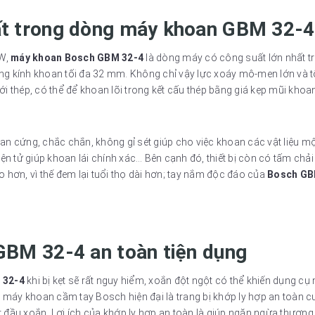
t trong dòng máy khoan GBM 32-4
 W,
máy khoan Bosch GBM 32-4
là dòng máy có công suất lớn nhất 
ường kính khoan tối đa 32 mm. Không chỉ vậy lực xoáy mô-men lớn v
thép, có thể để khoan lõi trong kết cấu thép bằng giá kẹp mũi khoa
oan cứng, chắc chắn, không gỉ sét giúp cho việc khoan các vật liệu
ện tử giúp khoan lái chính xác… Bên cạnh đó, thiết bị còn có tấm ch
ao hơn, vì thế đem lại tuổi thọ dài hơn; tay nắm độc đáo của
Bosch GB
GBM 32-4 an toàn tiện dụng
 32-4
khi bị kẹt sẽ rất nguy hiểm, xoắn đột ngột có thể khiến dụng cụ
 máy khoan cầm tay Bosch hiện đại là trang bị khớp ly hợp an toàn c
t đầu xoắn. Lợi ích của khớp ly hợp an toàn là giúp ngăn ngừa thương