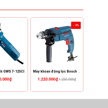
- 2%
ch GWS 7-125CI
Máy khoan động lực Bosch GSB 550 MP
0.000₫
1.220.000₫
1.
1.250.000₫