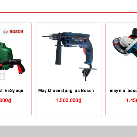
Đầu rửa xe bosch EaSy aquatak100
Máy khoan động lực Bosch GSB 16 RE
máy mài bos
.000₫
1.500.000₫
1.45