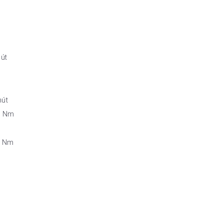
hút
hút
,0 Nm
,0 Nm