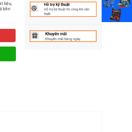
t liệu,
độ bền