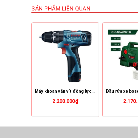
SẢN PHẨM LIÊN QUAN
Máy khoan vặn vít động lực dùng pin Bosch GSB 120-LI
2.200.000₫
2.170