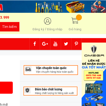
73.999
Tìm kiếm
/
Đăng ký
Đăng nhập
Giỏ hàng
h mẽ