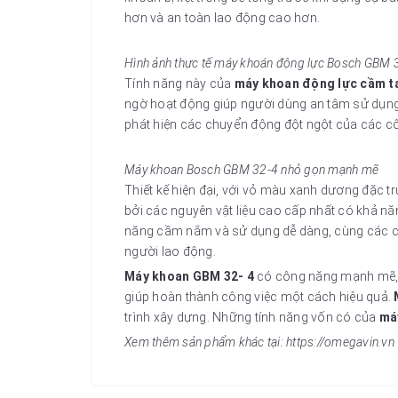
hơn và an toàn lao động cao hơn.
Hình ảnh thực tế máy khoán động lực Bosch GBM 
Tính năng này của
máy khoan động lực cầm t
ngờ hoạt động giúp người dùng an tâm sử dụng 
phát hiện các chuyển động đột ngột của các c
Máy khoan Bosch GBM 32-4 nhỏ gọn mạnh mẽ
Thiết kế hiện đại, với vỏ màu xanh dương đặc 
bởi các nguyên vật liệu cao cấp nhất có khả nă
năng cầm nắm và sử dụng dễ dàng, cùng các c
người lao động.
Máy khoan GBM 32- 4
có công năng mạnh mẽ, t
giúp hoàn thành công việc một cách hiệu quả.
trình xây dựng. Những tính năng vốn có của
má
Xem thêm sản phẩm khác tại: https://omegavin.vn