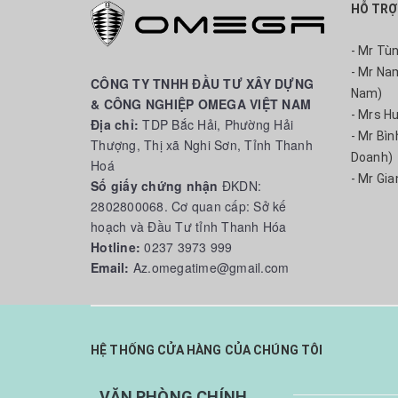
HỖ TRỢ
- Mr Tù
- Mr Na
CÔNG TY TNHH ĐẦU TƯ XÂY DỰNG
Nam)
& CÔNG NGHIỆP OMEGA VIỆT NAM
- Mrs H
Địa chỉ:
TDP Bắc Hải, Phường Hải
- Mr Bì
Thượng, Thị xã Nghi Sơn, Tỉnh Thanh
Doanh)
Hoá
- Mr Gia
Số giấy chứng nhận
ĐKDN:
2802800068. Cơ quan cấp: Sở kế
hoạch và Đầu Tư tỉnh Thanh Hóa
Hotline:
0237 3973 999
Email:
Az.omegatime@gmail.com
HỆ THỐNG CỬA HÀNG CỦA CHÚNG TÔI
.
VĂN PHÒNG CHÍNH