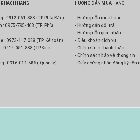
 KHÁCH HÀNG
HƯỚNG DẪN MUA HÀNG
ng : 0912-051-888 (TP.Phía Bắc)
- Hướng dẫn mua hàng
m : 0975-795-468 (TP. Phía
- Hướng dẫn đổi trả
- Hướng dẫn giao nhận
uệ : 0973-117-028 (TP. Kế toán)
- Điều khoản dịch vụ
nh :0912-051-888 (TP.Kinh
- Chính sách thanh toán
- Chính sách bảo vệ thông tin
ng : 0916-011-586 ( Quản lý)
- Giấy chứng nhận đăng ký tên 