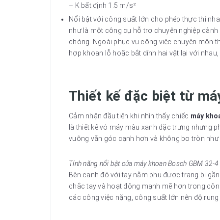
– K bất định 1.5 m/s²
Nổi bật với công suất lớn cho phép thực thi nh
như là một công cụ hỗ trợ chuyên nghiệp dành 
chóng. Ngoài phục vụ công việc chuyên môn t
hợp khoan lỗ hoặc bắt dính hai vật lại với nhau,
Thiết kế đặc biệt từ m
Cảm nhận đầu tiên khi nhìn thấy chiếc
máy kho
là thiết kế vỏ máy màu xanh đặc trưng nhưng
vuông vắn góc cạnh hơn và không bo tròn như c
Tính năng nổi bật của máy khoan Bosch GBM 32-4
Bên cạnh đó với tay nằm phụ được trang bị gần
chắc tay và hoạt động mạnh mẽ hơn trong công 
các công việc nặng, công suất lớn nên độ rung