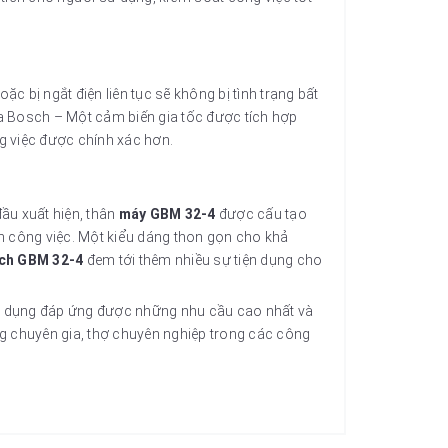
ặc bị ngắt điện liên tục sẽ không bị tình trạng bất
a Bosch – Một cảm biến gia tốc được tích hợp
ng việc được chính xác hơn.
ầu xuất hiện, thân
máy GBM 32-4
được cấu tạo
ện công việc. Một kiểu dáng thon gọn cho khả
ch GBM 32-4
đem tới thêm nhiều sự tiện dụng cho
sử dụng đáp ứng được những nhu cầu cao nhất và
 chuyên gia, thợ chuyên nghiệp trong các công