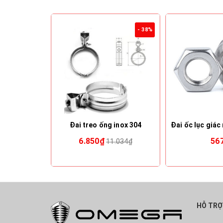
- 38%
Đai treo ống inox 304
6.850₫
56
11.034₫
HỖ TRỢ