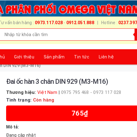
Tư vấn bán hàng :
0973.117.028
-
0912.051.888
| Hotline :
0237.39
chủ
Giới thiệu
Sản phẩm
Tin tức
Liên hệ
ân DIN 929 (M3-M16)
Đai ốc hàn 3 chân DIN 929 (M3-M16)
Thương hiệu:
Việt Nam
|
0975 795 468 - 0973 117 028
Tình trạng:
Còn hàng
765₫
Mô tả:
Đang cập nhật