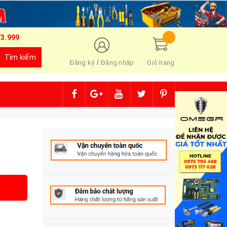
73.999
Tìm kiếm
/
Đăng ký
Đăng nhập
Giỏ hàng