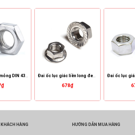
Đai ốc lục giác mỏng DIN 439B (M1.6 – M10)
Đai ốc lục giác liền long đen DIN 6923 (M5 – M20)
7₫
678₫
6
 KHÁCH HÀNG
HƯỚNG DẪN MUA HÀNG