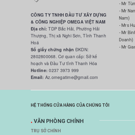
- Mr Tù
- Mr Na
CÔNG TY TNHH ĐẦU TƯ XÂY DỰNG
Nam)
& CÔNG NGHIỆP OMEGA VIỆT NAM
- Mrs H
Địa chỉ:
TDP Bắc Hải, Phường Hải
- Mr Bì
Thượng, Thị xã Nghi Sơn, Tỉnh Thanh
Doanh)
Hoá
- Mr Gia
Số giấy chứng nhận
ĐKDN:
2802800068. Cơ quan cấp: Sở kế
hoạch và Đầu Tư tỉnh Thanh Hóa
Hotline:
0237 3973 999
Email:
Az.omegatime@gmail.com
HỆ THỐNG CỬA HÀNG CỦA CHÚNG TÔI
.
VĂN PHÒNG CHÍNH
TRỤ SỞ CHÍNH