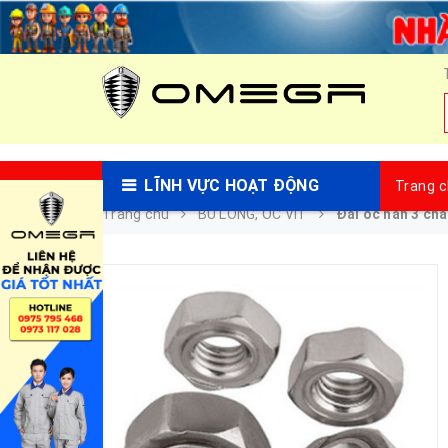
LĨNH VỰC HOẠT ĐỘNG
Trang 
Trang chủ
BU LÔNG, ỐC VÍT
Đai ốc hàn 3 ch