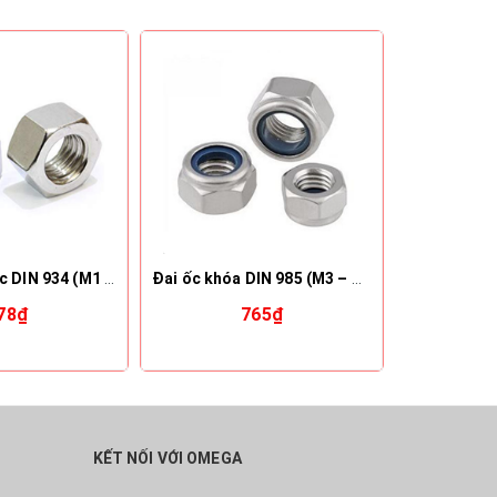
Đai ốc lục giác DIN 934 (M1 – M160)
Đai ốc khóa DIN 985 (M3 – M48)
78₫
765₫
KẾT NỐI VỚI OMEGA