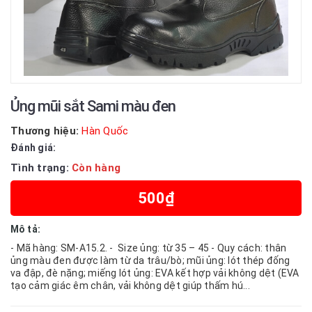
Ủng mũi sắt Sami màu đen
Thương hiệu:
Hàn Quốc
Đánh giá:
Tình trạng:
Còn hàng
500₫
Mô tả:
- Mã hàng: SM-A15.2. - Size ủng: từ 35 – 45 - Quy cách: thân
ủng màu đen được làm từ da trâu/bò; mũi ủng: lót thép đống
va đập, đè nặng; miếng lót ủng: EVA kết hợp vải không dệt (EVA
tạo cảm giác êm chân, vải không dệt giúp thấm hú...