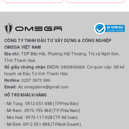
CÔNG TY TNHH ĐẦU TƯ XÂY DỰNG & CÔNG NGHIỆP
OMEGA VIỆT NAM
Địa chỉ:
TDP Bắc Hải, Phường Hải Thượng, Thị xã Nghi Sơn,
Tỉnh Thanh Hoá
Số giấy chứng nhận
ĐKDN: 2802800068. Cơ quan cấp: Sở kế
hoạch và Đầu Tư tỉnh Thanh Hóa
Hotline:
0237 3973 999
Email:
Az.omegatime@gmail.com
HỖ TRỢ KHÁCH HÀNG
- Mr Tùng : 0912-051-888 (TP.Phía Bắc)
- Mr Nam : 0975-795-468 (TP. Phía Nam)
- Mrs Huệ : 0973-117-028 (TP. Kế toán)
- Mr Bình :0912-051-888 (TP.Kinh Doanh)