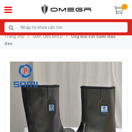
Trang chủ
GIÀY, ỦNG BHLĐ
Ủng mũi sắt Sami màu
đen