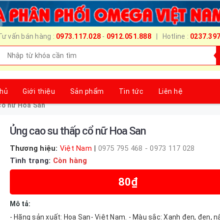
Tư vấn bán hàng :
0973.117.028
-
0912.051.888
| Hotline :
0237.39
chủ
Giới thiệu
Sản phẩm
Tin tức
Liên hệ
cổ nữ Hoa San
Ủng cao su thấp cổ nữ Hoa San
Thương hiệu:
Việt Nam
|
0975 795 468 - 0973 117 028
Tình trạng:
Còn hàng
80₫
Mô tả:
- Hãng sản xuất: Hoa San- Việt Nam. - Màu sắc: Xanh đen, đen, nâ