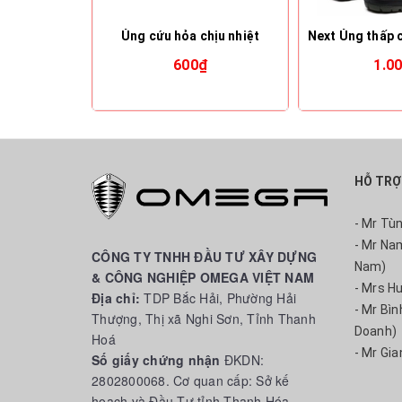
Ủng cứu hỏa chịu nhiệt
600₫
1.0
HỖ TRỢ
- Mr Tù
- Mr Na
CÔNG TY TNHH ĐẦU TƯ XÂY DỰNG
Nam)
& CÔNG NGHIỆP OMEGA VIỆT NAM
- Mrs H
Địa chỉ:
TDP Bắc Hải, Phường Hải
- Mr Bì
Thượng, Thị xã Nghi Sơn, Tỉnh Thanh
Doanh)
Hoá
- Mr Gia
Số giấy chứng nhận
ĐKDN:
2802800068. Cơ quan cấp: Sở kế
hoạch và Đầu Tư tỉnh Thanh Hóa