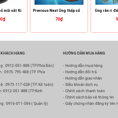
Next Ủng thấp cổ mũi sắt King
Previous Next Ủng thấp cổ nữ màu nâu Hoa San
Ủng rằn ri đ
00₫
70₫
 KHÁCH HÀNG
HƯỚNG DẪN MUA HÀNG
ng : 0912-051-888 (TP.Phía Bắc)
- Hướng dẫn mua hàng
m : 0975-795-468 (TP. Phía
- Hướng dẫn đổi trả
- Hướng dẫn giao nhận
uệ : 0973-117-028 (TP. Kế toán)
- Điều khoản dịch vụ
nh :0912-051-888 (TP.Kinh
- Chính sách thanh toán
- Chính sách bảo vệ thông tin
ng : 0916-011-586 ( Quản lý)
- Giấy chứng nhận đăng ký tên 