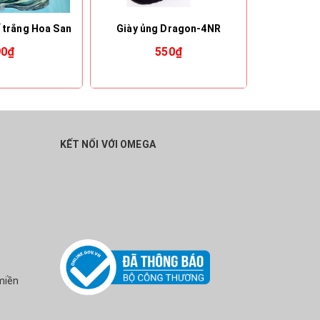
ế trắng Hoa San
Giày ủng Dragon-4NR
Ủng mũi s
90₫
550₫
KẾT NỐI VỚI OMEGA
miền