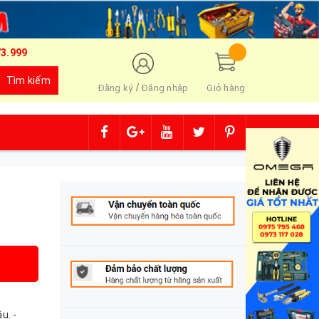
73.999
Tìm kiếm
/
Đăng ký
Đăng nhập
Giỏ hàng
u. -