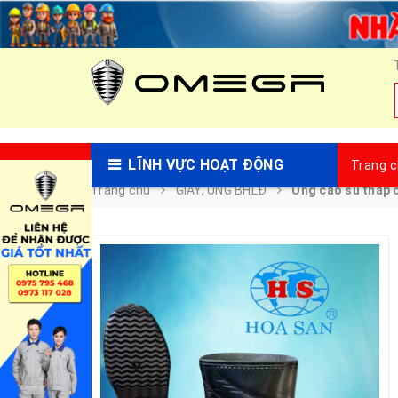
LĨNH VỰC HOẠT ĐỘNG
Trang 
Trang chủ
GIÀY, ỦNG BHLĐ
Ủng cao su thấp 