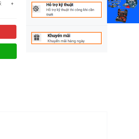
g số: +