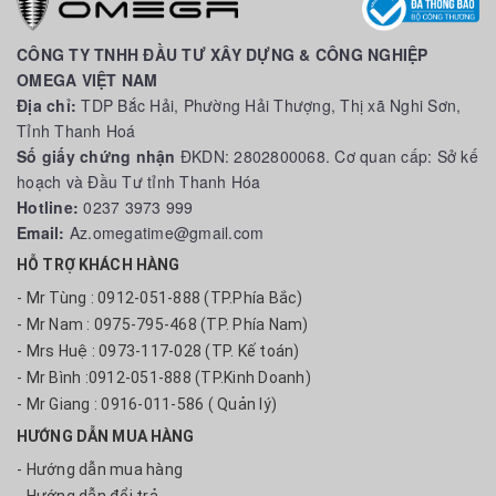
CÔNG TY TNHH ĐẦU TƯ XÂY DỰNG & CÔNG NGHIỆP
OMEGA VIỆT NAM
Địa chỉ:
TDP Bắc Hải, Phường Hải Thượng, Thị xã Nghi Sơn,
Tỉnh Thanh Hoá
Số giấy chứng nhận
ĐKDN: 2802800068. Cơ quan cấp: Sở kế
hoạch và Đầu Tư tỉnh Thanh Hóa
Hotline:
0237 3973 999
Email:
Az.omegatime@gmail.com
HỖ TRỢ KHÁCH HÀNG
- Mr Tùng : 0912-051-888 (TP.Phía Bắc)
- Mr Nam : 0975-795-468 (TP. Phía Nam)
- Mrs Huệ : 0973-117-028 (TP. Kế toán)
- Mr Bình :0912-051-888 (TP.Kinh Doanh)
- Mr Giang : 0916-011-586 ( Quản lý)
HƯỚNG DẪN MUA HÀNG
- Hướng dẫn mua hàng