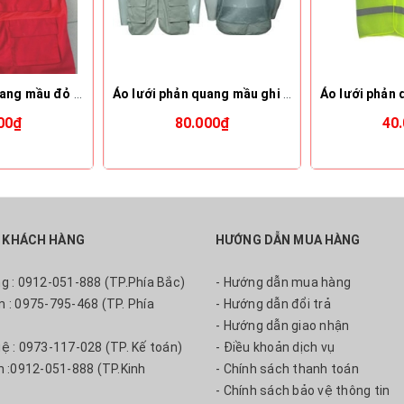
Áo lưới phản quang mầu đỏ l,xl,xxl
Áo lưới phản quang mầu ghi l,xl,xxl
00₫
80.000₫
40
 KHÁCH HÀNG
HƯỚNG DẪN MUA HÀNG
ng : 0912-051-888 (TP.Phía Bắc)
- Hướng dẫn mua hàng
m : 0975-795-468 (TP. Phía
- Hướng dẫn đổi trả
- Hướng dẫn giao nhận
uệ : 0973-117-028 (TP. Kế toán)
- Điều khoản dịch vụ
nh :0912-051-888 (TP.Kinh
- Chính sách thanh toán
- Chính sách bảo vệ thông tin