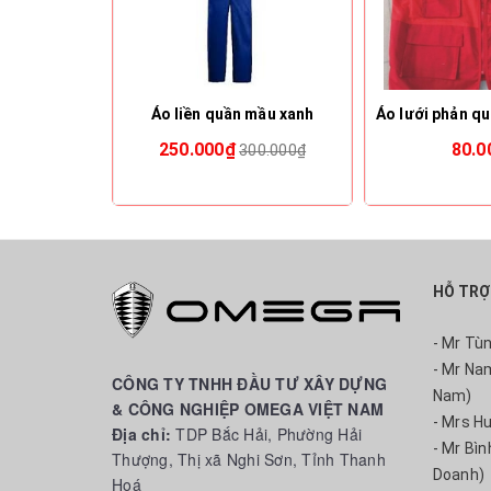
Áo liền quần mầu xanh
250.000₫
80.0
300.000₫
HỖ TRỢ
- Mr Tù
- Mr Na
CÔNG TY TNHH ĐẦU TƯ XÂY DỰNG
Nam)
& CÔNG NGHIỆP OMEGA VIỆT NAM
- Mrs H
Địa chỉ:
TDP Bắc Hải, Phường Hải
- Mr Bì
Thượng, Thị xã Nghi Sơn, Tỉnh Thanh
Doanh)
Hoá