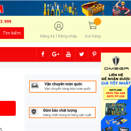
73.999
Tìm kiếm
/
Đăng ký
Đăng nhập
Giỏ hàng
t,