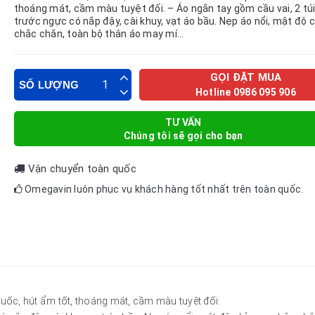
thoáng mát, cầm màu tuyệt đối. – Áo ngắn tay gồm cầu vai, 2 tú
trước ngực có nắp đậy, cài khuy, vạt áo bầu. Nẹp áo nổi, mật độ 
chắc chắn, toàn bộ thân áo may mí...
GỌI ĐẶT MUA
SỐ LƯỢNG
Hotline 0986 095 906
TƯ VẤN
Chúng tôi sẽ gọi cho bạn
Vận chuyển toàn quốc
Omegavin luôn phục vụ khách hàng tốt nhất trên toàn quốc.
quốc, hút ẩm tốt, thoáng mát, cầm màu tuyệt đối.