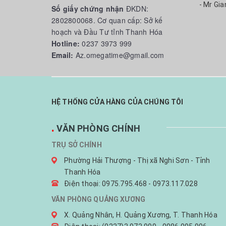
- Mr Gia
Số giấy chứng nhận
ĐKDN:
2802800068. Cơ quan cấp: Sở kế
hoạch và Đầu Tư tỉnh Thanh Hóa
Hotline:
0237 3973 999
Email:
Az.omegatime@gmail.com
HỆ THỐNG CỬA HÀNG CỦA CHÚNG TÔI
.
VĂN PHÒNG CHÍNH
TRỤ SỞ CHÍNH
Phường Hải Thượng - Thị xã Nghi Sơn - Tỉnh
Thanh Hóa
Điện thoại: 0975.795.468 - 0973.117.028
VĂN PHÒNG QUẢNG XƯƠNG
X. Quảng Nhân, H. Quảng Xương, T. Thanh Hóa