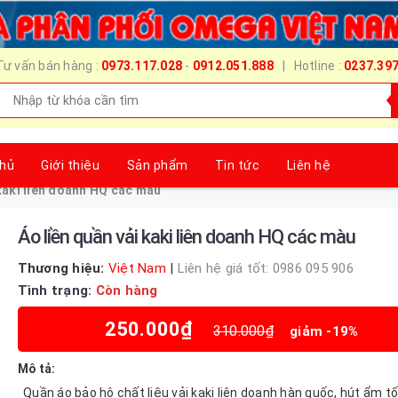
Tư vấn bán hàng :
0973.117.028
-
0912.051.888
| Hotline :
0237.39
chủ
Giới thiệu
Sản phẩm
Tin tức
Liên hệ
 kaki liên doanh HQ các màu
Áo liền quần vải kaki liên doanh HQ các màu
Thương hiệu:
Việt Nam
|
Liên hệ giá tốt: 0986 095 906
Tình trạng:
Còn hàng
250.000₫
310.000₫
giảm -19%
Mô tả:
Quần áo bảo hộ chất liệu vải kaki liên doanh hàn quốc, hút ẩm tố