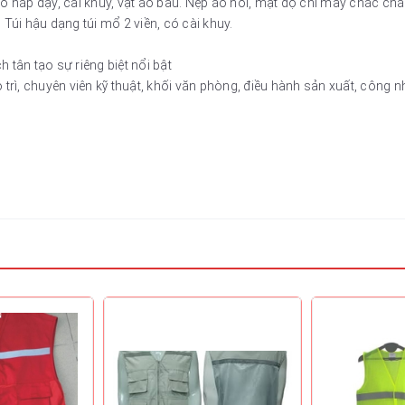
ó nắp đậy, cài khuy, vạt áo bầu. Nẹp áo nổi, mật độ chỉ may chắc chắ
Túi hậu dạng túi mổ 2 viền, có cài khuy.
ân tạo sự riêng biệt nổi bật
 trì, chuyên viên kỹ thuật, khối văn phòng, điều hành sản xuất, công 