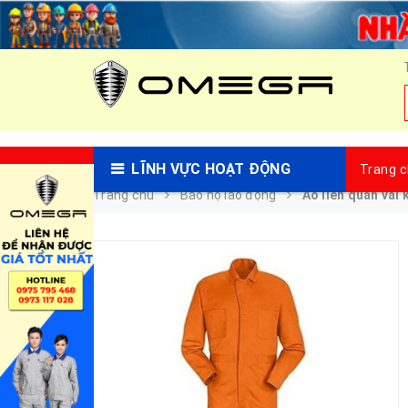
LĨNH VỰC HOẠT ĐỘNG
Trang 
Trang chủ
Bảo hộ lao động
Áo liền quần vải