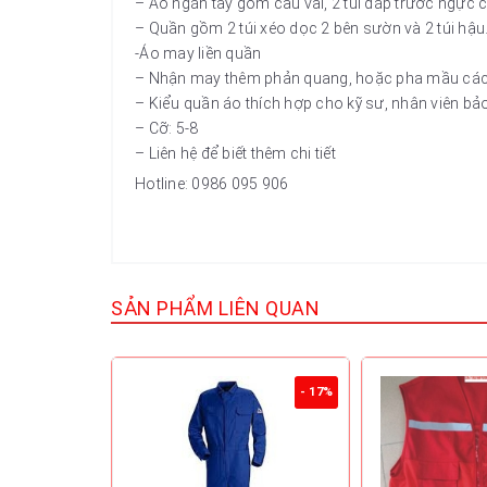
– Áo ngắn tay gồm cầu vai, 2 túi đắp trước ngực c
– Quần gồm 2 túi xéo dọc 2 bên sườn và 2 túi hậu. 
-Áo may liền quần
– Nhận may thêm phản quang, hoặc pha mầu cách t
– Kiểu quần áo thích hợp cho kỹ sư, nhân viên bảo
– Cỡ: 5-8
– Liên hệ để biết thêm chi tiết
Hotline: 0986 095 906
SẢN PHẨM LIÊN QUAN
- 17%