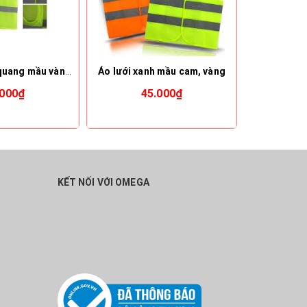
Áo lưới phản quang mầu vàng l,xl,xxl
Áo lưới xanh mầu cam, vàng
Áo lưới 
.000₫
45.000₫
40.0
KẾT NỐI VỚI OMEGA