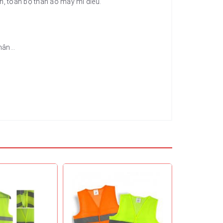
n, toàn bộ thân áo may mí diễu.
nhân…