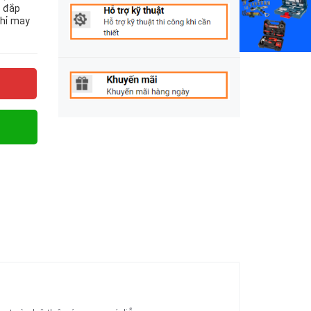
i đắp
chỉ may