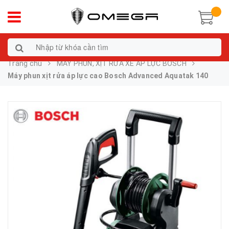
Trang chủ
MÁY PHUN, XỊT RỬA XE ÁP LỰC BOSCH
Máy phun xịt rửa áp lực cao Bosch Advanced Aquatak 140