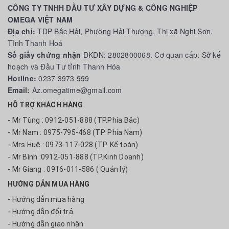
CÔNG TY TNHH ĐẦU TƯ XÂY DỰNG & CÔNG NGHIỆP
OMEGA VIỆT NAM
Địa chỉ:
TDP Bắc Hải, Phường Hải Thượng, Thị xã Nghi Sơn,
Tỉnh Thanh Hoá
Số giấy chứng nhận
ĐKDN: 2802800068. Cơ quan cấp: Sở kế
hoạch và Đầu Tư tỉnh Thanh Hóa
Hotline:
0237 3973 999
Email:
Az.omegatime@gmail.com
HỖ TRỢ KHÁCH HÀNG
- Mr Tùng : 0912-051-888 (TP.Phía Bắc)
- Mr Nam : 0975-795-468 (TP. Phía Nam)
- Mrs Huệ : 0973-117-028 (TP. Kế toán)
- Mr Bình :0912-051-888 (TP.Kinh Doanh)
- Mr Giang : 0916-011-586 ( Quản lý)
HƯỚNG DẪN MUA HÀNG
- Hướng dẫn mua hàng
- Hướng dẫn đổi trả
- Hướng dẫn giao nhận