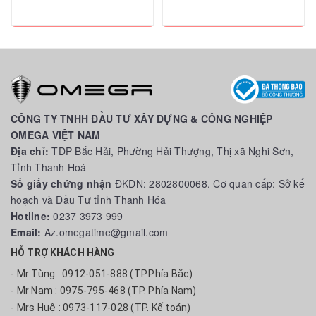
CÔNG TY TNHH ĐẦU TƯ XÂY DỰNG & CÔNG NGHIỆP
OMEGA VIỆT NAM
Địa chỉ:
TDP Bắc Hải, Phường Hải Thượng, Thị xã Nghi Sơn,
Tỉnh Thanh Hoá
Số giấy chứng nhận
ĐKDN: 2802800068. Cơ quan cấp: Sở kế
hoạch và Đầu Tư tỉnh Thanh Hóa
Hotline:
0237 3973 999
Email:
Az.omegatime@gmail.com
HỖ TRỢ KHÁCH HÀNG
- Mr Tùng : 0912-051-888 (TP.Phía Bắc)
- Mr Nam : 0975-795-468 (TP. Phía Nam)
- Mrs Huệ : 0973-117-028 (TP. Kế toán)