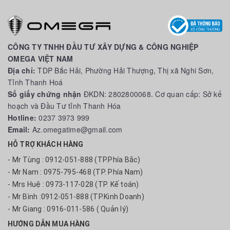
CÔNG TY TNHH ĐẦU TƯ XÂY DỰNG & CÔNG NGHIỆP
OMEGA VIỆT NAM
Địa chỉ:
TDP Bắc Hải, Phường Hải Thượng, Thị xã Nghi Sơn,
Tỉnh Thanh Hoá
Số giấy chứng nhận
ĐKDN: 2802800068. Cơ quan cấp: Sở kế
hoạch và Đầu Tư tỉnh Thanh Hóa
Hotline:
0237 3973 999
Email:
Az.omegatime@gmail.com
HỖ TRỢ KHÁCH HÀNG
- Mr Tùng : 0912-051-888 (TP.Phía Bắc)
- Mr Nam : 0975-795-468 (TP. Phía Nam)
- Mrs Huệ : 0973-117-028 (TP. Kế toán)
- Mr Bình :0912-051-888 (TP.Kinh Doanh)
- Mr Giang : 0916-011-586 ( Quản lý)
HƯỚNG DẪN MUA HÀNG