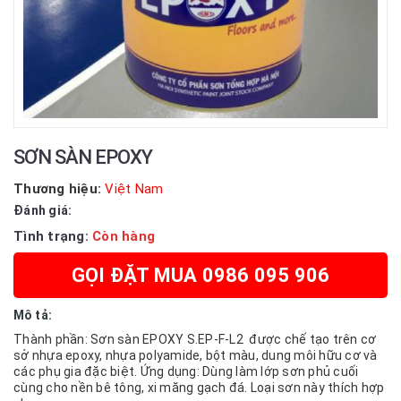
SƠN SÀN EPOXY
Thương hiệu:
Việt Nam
Đánh giá:
Tình trạng:
Còn hàng
GỌI ĐẶT MUA 0986 095 906
Mô tả:
Thành phần: Sơn sàn EPOXY S.EP-F-L2 được chế tạo trên cơ
sở nhựa epoxy, nhựa polyamide, bột màu, dung môi hữu cơ và
các phụ gia đặc biệt. Ứng dụng: Dùng làm lớp sơn phủ cuối
cùng cho nền bê tông, xi măng gạch đá. Loại sơn này thích hợp