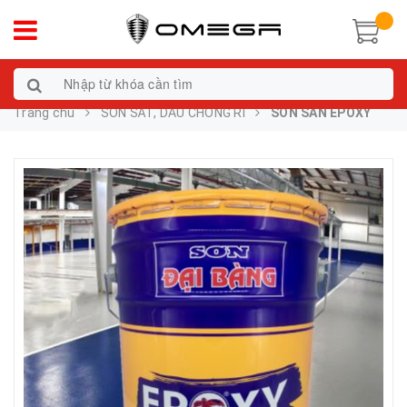
Trang chủ
SƠN SẮT, DẦU CHỐNG RỈ
SƠN SÀN EPOXY