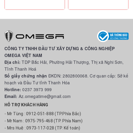
CÔNG TY TNHH ĐẦU TƯ XÂY DỰNG & CÔNG NGHIỆP
OMEGA VIỆT NAM
Địa chỉ:
TDP Bắc Hải, Phường Hải Thượng, Thị xã Nghi Sơn,
Tỉnh Thanh Hoá
Số giấy chứng nhận
ĐKDN: 2802800068. Cơ quan cấp: Sở kế
hoạch và Đầu Tư tỉnh Thanh Hóa
Hotline:
0237 3973 999
Email:
Az.omegatime@gmail.com
HỖ TRỢ KHÁCH HÀNG
- Mr Tùng : 0912-051-888 (TP.Phía Bắc)
- Mr Nam : 0975-795-468 (TP. Phía Nam)
- Mrs Huệ : 0973-117-028 (TP. Kế toán)