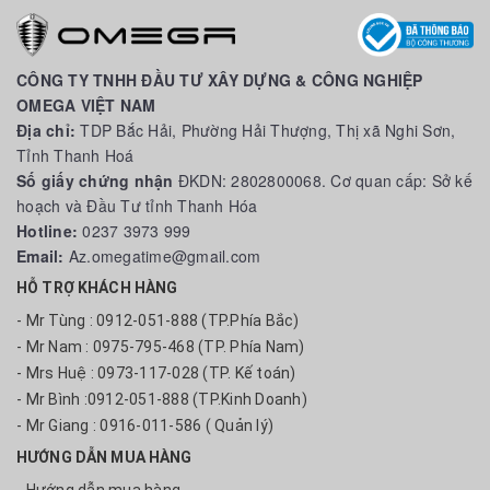
CÔNG TY TNHH ĐẦU TƯ XÂY DỰNG & CÔNG NGHIỆP
OMEGA VIỆT NAM
Địa chỉ:
TDP Bắc Hải, Phường Hải Thượng, Thị xã Nghi Sơn,
Tỉnh Thanh Hoá
Số giấy chứng nhận
ĐKDN: 2802800068. Cơ quan cấp: Sở kế
hoạch và Đầu Tư tỉnh Thanh Hóa
Hotline:
0237 3973 999
Email:
Az.omegatime@gmail.com
HỖ TRỢ KHÁCH HÀNG
- Mr Tùng : 0912-051-888 (TP.Phía Bắc)
- Mr Nam : 0975-795-468 (TP. Phía Nam)
- Mrs Huệ : 0973-117-028 (TP. Kế toán)
- Mr Bình :0912-051-888 (TP.Kinh Doanh)
- Mr Giang : 0916-011-586 ( Quản lý)
HƯỚNG DẪN MUA HÀNG