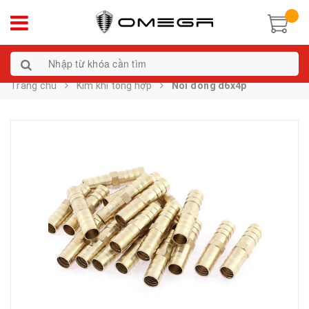
Trang chủ
Kim khí tổng hợp
Nối đồng d6x4p