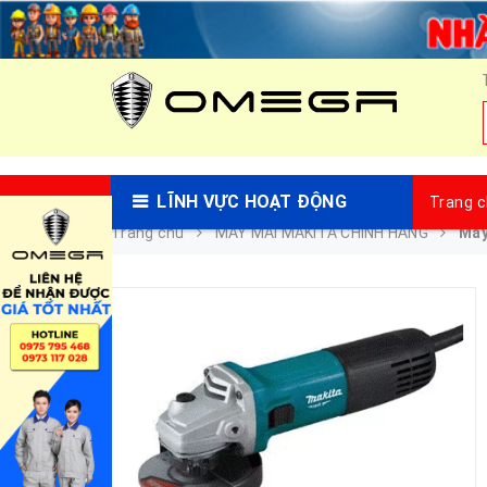
LĨNH VỰC HOẠT ĐỘNG
Trang 
Trang chủ
MÁY MÀI MAKITA CHÍNH HÃNG
Máy