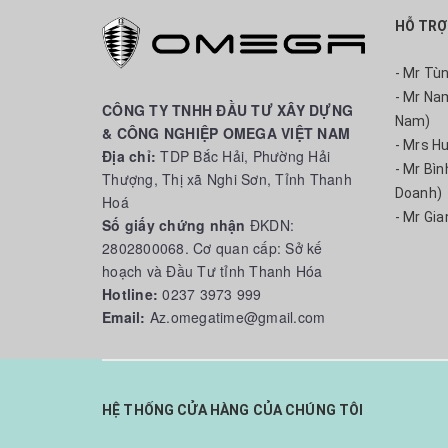
HỖ TRỢ
- Mr Tù
- Mr Na
CÔNG TY TNHH ĐẦU TƯ XÂY DỰNG
Nam)
& CÔNG NGHIỆP OMEGA VIỆT NAM
- Mrs H
Địa chỉ:
TDP Bắc Hải, Phường Hải
- Mr Bì
Thượng, Thị xã Nghi Sơn, Tỉnh Thanh
Doanh)
Hoá
- Mr Gia
Số giấy chứng nhận
ĐKDN:
2802800068. Cơ quan cấp: Sở kế
hoạch và Đầu Tư tỉnh Thanh Hóa
Hotline:
0237 3973 999
Email:
Az.omegatime@gmail.com
HỆ THỐNG CỬA HÀNG CỦA CHÚNG TÔI