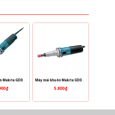
Máy mài khuôn Makita GD0810C
Máy mài khuôn Makita GD0800C
900₫
5.800₫