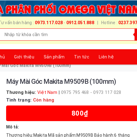
Tư vấn bán hàng :
0973.117.028
-
0912.051.888
| Hotline :
0237.39
chủ
Giới thiệu
Sản phẩm
Tin tức
Liên hệ
 Mài Góc Makita M9509B (100mm)
Máy Mài Góc Makita M9509B (100mm)
Thương hiệu:
Việt Nam
|
0975 795 468 - 0973 117 028
Tình trạng:
Còn hàng
800₫
Mô tả:
Thương hiệu:Makita Mã sản phẩm:M9509B Bảo hành:6 tháng