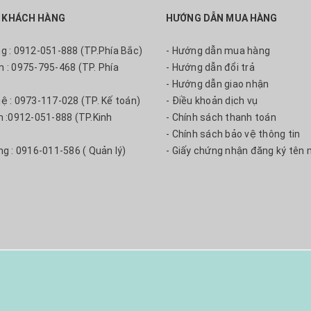
 KHÁCH HÀNG
HƯỚNG DẪN MUA HÀNG
ng : 0912-051-888 (TP.Phía Bắc)
- Hướng dẫn mua hàng
m : 0975-795-468 (TP. Phía
- Hướng dẫn đổi trả
- Hướng dẫn giao nhận
uệ : 0973-117-028 (TP. Kế toán)
- Điều khoản dịch vụ
nh :0912-051-888 (TP.Kinh
- Chính sách thanh toán
- Chính sách bảo vệ thông tin
ng : 0916-011-586 ( Quản lý)
- Giấy chứng nhận đăng ký tên 