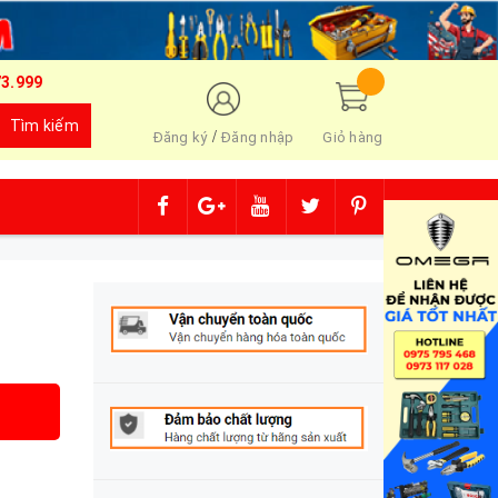
73.999
Tìm kiếm
/
Đăng ký
Đăng nhập
Giỏ hàng