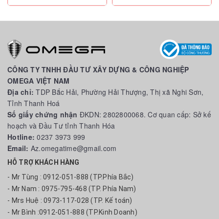
CÔNG TY TNHH ĐẦU TƯ XÂY DỰNG & CÔNG NGHIỆP
OMEGA VIỆT NAM
Địa chỉ:
TDP Bắc Hải, Phường Hải Thượng, Thị xã Nghi Sơn,
Tỉnh Thanh Hoá
Số giấy chứng nhận
ĐKDN: 2802800068. Cơ quan cấp: Sở kế
hoạch và Đầu Tư tỉnh Thanh Hóa
Hotline:
0237 3973 999
Email:
Az.omegatime@gmail.com
HỖ TRỢ KHÁCH HÀNG
- Mr Tùng : 0912-051-888 (TP.Phía Bắc)
- Mr Nam : 0975-795-468 (TP. Phía Nam)
- Mrs Huệ : 0973-117-028 (TP. Kế toán)
- Mr Bình :0912-051-888 (TP.Kinh Doanh)