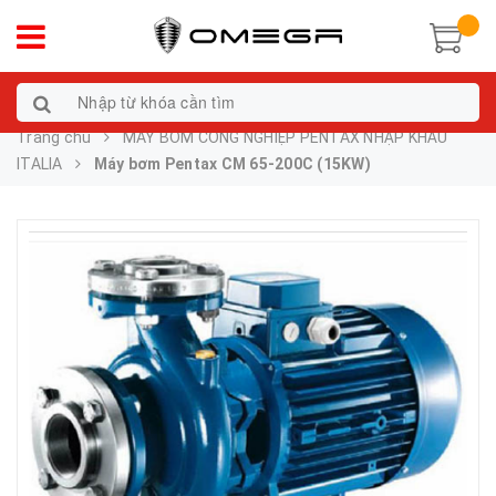
Trang chủ
MÁY BƠM CÔNG NGHIỆP PENTAX NHẬP KHẨU
ITALIA
Máy bơm Pentax CM 65-200C (15KW)