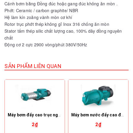
Cánh bơm bằng Đồng đúc hoặc gang đúc không ăn mòn .
Phớt: Ceramic / carbon graphite/ NBR
Hệ làm kín zoăng vành mòn cơ khí
Rotor trục phớt thép không gỉ Inox 316 chống ăn mòn
Stator tấm thép silic chất lượng cao, 100% dây đồng nguyên
chất
Động cơ 2 cực 2900 vòng/phút 380V/50Hz
SẢN PHẨM LIÊN QUAN
Máy bơm đẩy cao trục ngang đầu inox ECH 2-20
Máy bơm nước đẩy cao đầu JET cánh đồng Lepono XJWM/1C-E
2₫
2₫