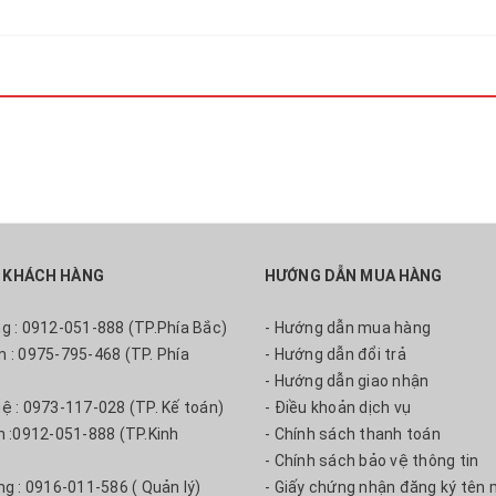
 KHÁCH HÀNG
HƯỚNG DẪN MUA HÀNG
ng : 0912-051-888 (TP.Phía Bắc)
- Hướng dẫn mua hàng
m : 0975-795-468 (TP. Phía
- Hướng dẫn đổi trả
- Hướng dẫn giao nhận
uệ : 0973-117-028 (TP. Kế toán)
- Điều khoản dịch vụ
nh :0912-051-888 (TP.Kinh
- Chính sách thanh toán
- Chính sách bảo vệ thông tin
ng : 0916-011-586 ( Quản lý)
- Giấy chứng nhận đăng ký tên 