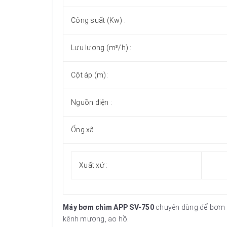
Công suất (Kw) :
Lưu lượng (m³/h) :
Cột áp (m):
Nguồn điện :
Ống xã:
Xuất xứ :
Máy bơm chìm APP SV-750
chuyên dùng để bơm n
kênh mương, ao hồ.