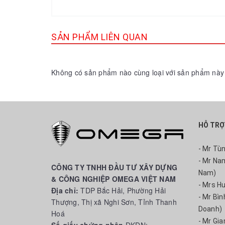
SẢN PHẨM LIÊN QUAN
Không có sản phẩm nào cùng loại với sản phẩm này
HỖ TRỢ
- Mr Tù
- Mr Na
CÔNG TY TNHH ĐẦU TƯ XÂY DỰNG
Nam)
& CÔNG NGHIỆP OMEGA VIỆT NAM
- Mrs H
Địa chỉ:
TDP Bắc Hải, Phường Hải
- Mr Bì
Thượng, Thị xã Nghi Sơn, Tỉnh Thanh
Doanh)
Hoá
- Mr Gia