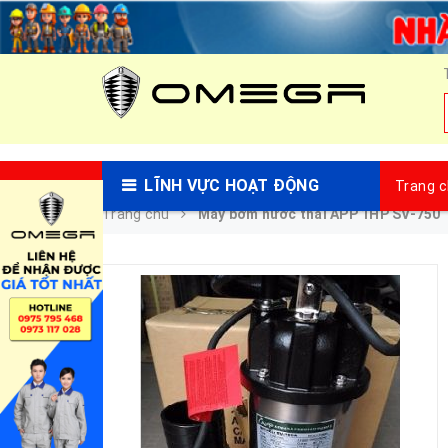
LĨNH VỰC HOẠT ĐỘNG
Trang 
Trang chủ
Máy bơm nước thải APP 1HP SV-750