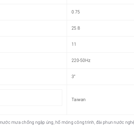
0.75
25.8
11
220-50Hz
3"
Taiwan
ước mưa chống ngập úng, hố móng công trình, đài phun nước nghệ t