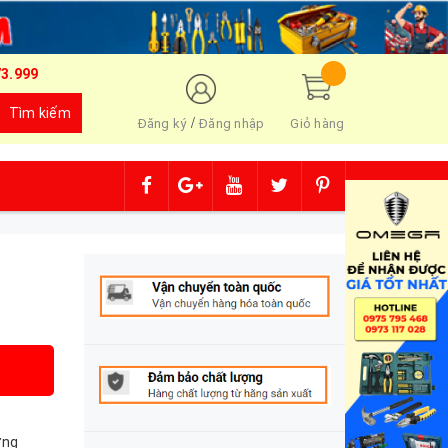
73.999
Tìm kiếm
/
Đăng ký
Đăng nhập
Giỏ hàng
ợng