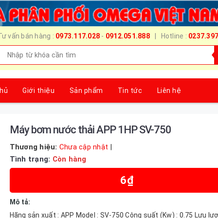
Tư vấn bán hàng :
0973.117.028
-
0912.051.888
| Hotline :
0237.39
chủ
Giới thiệu
Sản phẩm
Tin tức
Liên hệ
Máy bơm nước thải APP 1HP SV-750
Thương hiệu:
Chưa cập nhật
|
Tình trạng:
Còn hàng
6₫
Mô tả:
Hãng sản xuất : APP Model : SV-750 Công suất (Kw) : 0.75 Lưu lư