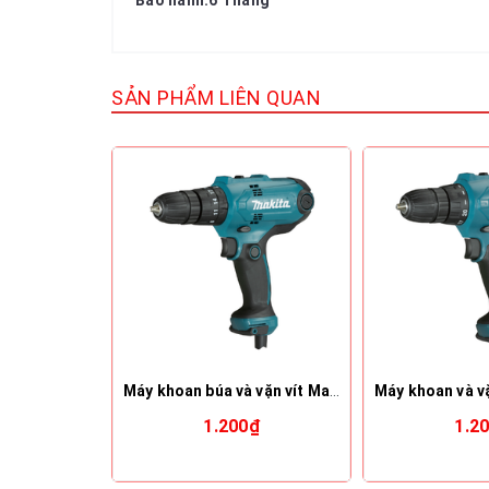
SẢN PHẨM LIÊN QUAN
Máy khoan búa và vặn vít Makita (10mm) HP0300
1.200₫
1.2