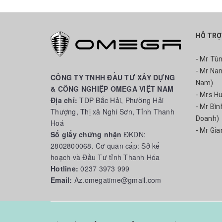
HỖ TRỢ
- Mr Tù
- Mr Na
CÔNG TY TNHH ĐẦU TƯ XÂY DỰNG
Nam)
& CÔNG NGHIỆP OMEGA VIỆT NAM
- Mrs H
Địa chỉ:
TDP Bắc Hải, Phường Hải
- Mr Bì
Thượng, Thị xã Nghi Sơn, Tỉnh Thanh
Doanh)
Hoá
- Mr Gia
Số giấy chứng nhận
ĐKDN:
2802800068. Cơ quan cấp: Sở kế
hoạch và Đầu Tư tỉnh Thanh Hóa
Hotline:
0237 3973 999
Email:
Az.omegatime@gmail.com