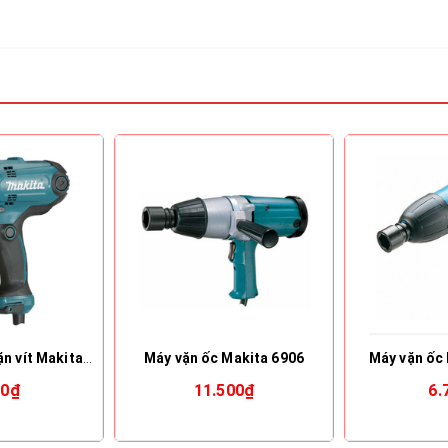
Máy khoan và vặn vít Makita DF0300 (10mm)
Máy vặn ốc Makita 6906
Máy vặn ốc
00₫
11.500₫
6.