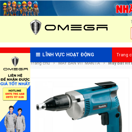
LĨNH VỰC HOẠT ĐỘNG
Trang 
Trang chủ
MÁY BẮN VÍT MAKITA
Máy bắt vít