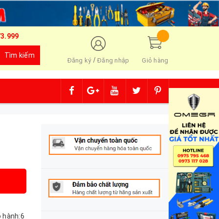
73.999
Tìm kiếm
/
Đăng ký
Đăng nhập
Giỏ hàng
 hành:6