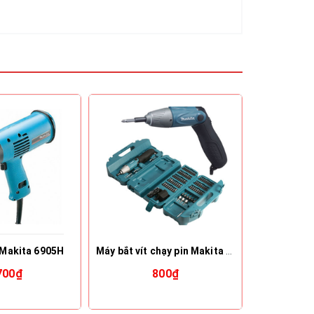
 Makita 6905H
Máy bắt vít chạy pin Makita 6723DW
700₫
800₫