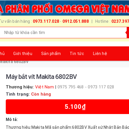
Tư vấn bán hàng :
0973.117.028
-
0912.051.888
| Hotline :
0237.39
chủ
Giới thiệu
Sản phẩm
Tin tức
Liên hệ
 Makita 6802BV
Máy bắt vít Makita 6802BV
Thương hiệu:
Việt Nam
|
0975 795 468 - 0973 117 028
Tình trạng:
Còn hàng
5.100₫
Mô tả:
Thương hiệu:Makita Mã sản phẩm:6802BV Xuất xứ:Nhật Bản Bảo