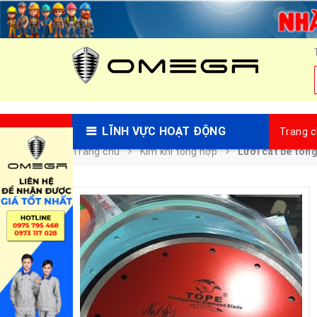
LĨNH VỰC HOẠT ĐỘNG
Trang 
Trang chủ
Kim khí tổng hợp
Lưỡi cắt bê tôn