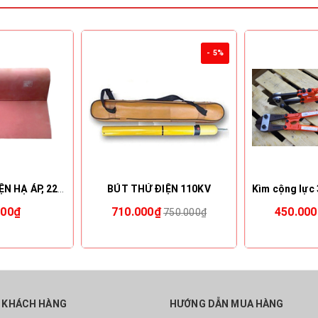
- 5%
THẢM CÁCH ĐIỆN HẠ ÁP, 22KV, 35KV - VICADI
BÚT THỬ ĐIỆN 110KV
000₫
710.000₫
450.00
750.000₫
 KHÁCH HÀNG
HƯỚNG DẪN MUA HÀNG