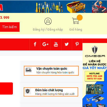
73.999
Tìm kiếm
/
Đăng ký
Đăng nhập
Giỏ hàng