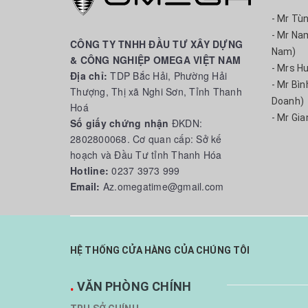
- Mr Tù
- Mr Na
CÔNG TY TNHH ĐẦU TƯ XÂY DỰNG
Nam)
& CÔNG NGHIỆP OMEGA VIỆT NAM
- Mrs H
Địa chỉ:
TDP Bắc Hải, Phường Hải
- Mr Bì
Thượng, Thị xã Nghi Sơn, Tỉnh Thanh
Doanh)
Hoá
- Mr Gia
Số giấy chứng nhận
ĐKDN:
2802800068. Cơ quan cấp: Sở kế
hoạch và Đầu Tư tỉnh Thanh Hóa
Hotline:
0237 3973 999
Email:
Az.omegatime@gmail.com
HỆ THỐNG CỬA HÀNG CỦA CHÚNG TÔI
.
VĂN PHÒNG CHÍNH