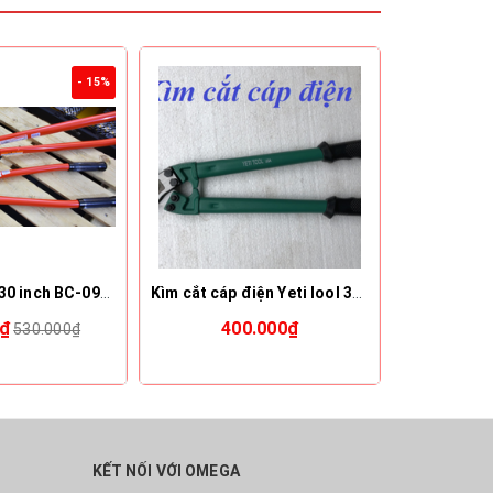
- 15%
Kìm cộng lực 30 inch BC-0975, loại heavy duty 750mm, MCC Japan
Kìm cắt cáp điện Yeti lool 300''
C
0₫
400.000₫
390.0
530.000₫
KẾT NỐI VỚI OMEGA