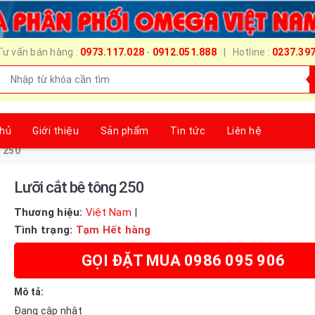
Tư vấn bán hàng :
0973.117.028
-
0912.051.888
| Hotline :
0237.39
chủ
Giới thiệu
Sản phẩm
Tin tức
Liên hệ
g 250
Lưỡi cắt bê tông 250
Thương hiệu:
Việt Nam
|
Tình trạng:
Tạm Hết hàng
GỌI ĐẶT MUA 0986 095 906
Mô tả:
Đang cập nhật