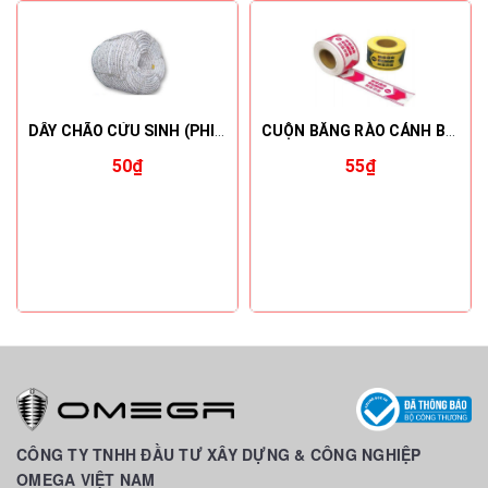
DÂY CHÃO CỨU SINH (PHI TỪ 8-40MM)
CUỘN BĂNG RÀO CẢNH BÁO
50₫
55₫
CÔNG TY TNHH ĐẦU TƯ XÂY DỰNG & CÔNG NGHIỆP
OMEGA VIỆT NAM