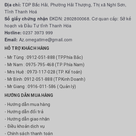
Địa chỉ:
TDP Bắc Hải, Phường Hải Thượng, Thị xã Nghi Sơn,
Tỉnh Thanh Hoá
Số giấy chứng nhận
ĐKDN: 2802800068. Cơ quan cấp: Sở kế
hoạch và Đầu Tư tỉnh Thanh Hóa
Hotline:
0237 3973 999
Email:
Az.omegatime@gmail.com
HỖ TRỢ KHÁCH HÀNG
- Mr Tùng : 0912-051-888 (TP.Phía Bắc)
- Mr Nam : 0975-795-468 (TP. Phía Nam)
- Mrs Huệ : 0973-117-028 (TP. Kế toán)
- Mr Bình :0912-051-888 (TP.Kinh Doanh)
- Mr Giang : 0916-011-586 ( Quản lý)
HƯỚNG DẪN MUA HÀNG
- Hướng dẫn mua hàng
- Hướng dẫn đổi trả
- Hướng dẫn giao nhận
- Điều khoản dịch vụ
- Chính sách thanh toán