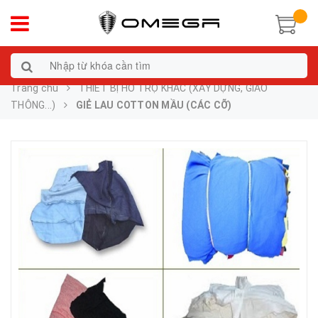
Trang chủ
THIẾT BỊ HỖ TRỢ KHÁC (XÂY DỰNG, GIAO
THÔNG...)
GIẺ LAU COTTON MẦU (CÁC CỠ)