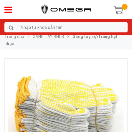
Trang chủ
GĂNG TAY BHLĐ
Găng tay sợi tráng hạt
nhựa