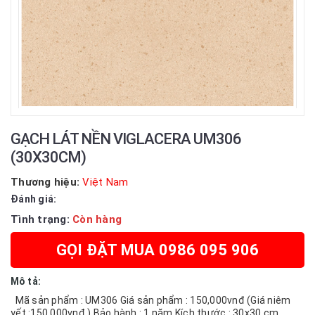
GẠCH LÁT NỀN VIGLACERA UM306
(30X30CM)
Thương hiệu:
Việt Nam
Đánh giá:
Tình trạng:
Còn hàng
GỌI ĐẶT MUA 0986 095 906
Mô tả:
Mã sản phẩm : UM306 Giá sản phẩm : 150,000vnđ (Giá niêm
yết :150,000vnđ ) Bảo hành : 1 năm Kích thước : 30x30 cm