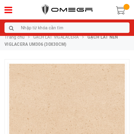
Trang chủ
GẠCH LÁT VIGALACERA
GẠCH LÁT NỀN
VIGLACERA UM306 (30X30CM)