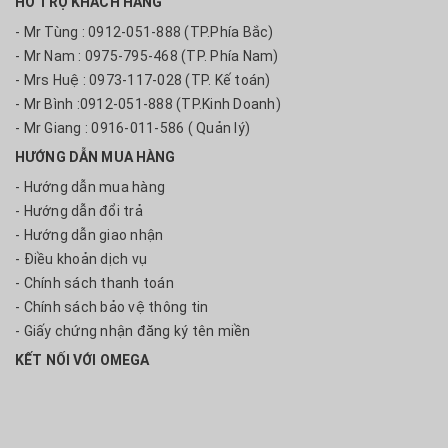
HỖ TRỢ KHÁCH HÀNG
- Mr Tùng : 0912-051-888 (TP.Phía Bắc)
- Mr Nam : 0975-795-468 (TP. Phía Nam)
- Mrs Huệ : 0973-117-028 (TP. Kế toán)
- Mr Bình :0912-051-888 (TP.Kinh Doanh)
- Mr Giang : 0916-011-586 ( Quản lý)
HƯỚNG DẪN MUA HÀNG
- Hướng dẫn mua hàng
- Hướng dẫn đổi trả
- Hướng dẫn giao nhận
- Điều khoản dịch vụ
- Chính sách thanh toán
- Chính sách bảo vệ thông tin
- Giấy chứng nhận đăng ký tên miền
KẾT NỐI VỚI OMEGA