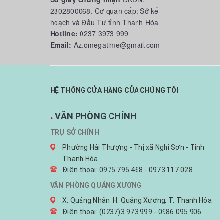
2802800068. Cơ quan cấp: Sở kế
hoạch và Đầu Tư tỉnh Thanh Hóa
Hotline:
0237 3973 999
Email:
Az.omegatime@gmail.com
HỆ THỐNG CỬA HÀNG CỦA CHÚNG TÔI
.
VĂN PHÒNG CHÍNH
TRỤ SỞ CHÍNH
Phường Hải Thượng - Thị xã Nghi Sơn - Tỉnh
Thanh Hóa
Điện thoại: 0975.795.468 - 0973.117.028
VĂN PHÒNG QUẢNG XƯƠNG
X. Quảng Nhân, H. Quảng Xương, T. Thanh Hóa
Điện thoại: (0237)3.973.999 - 0986.095.906