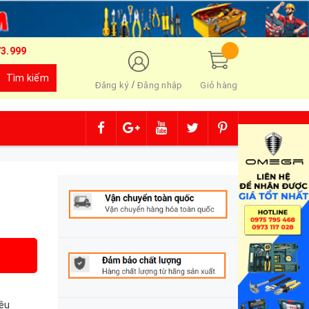
73.999
Tìm kiếm
/
Đăng ký
Đăng nhập
Giỏ hàng
êu