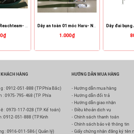
Bộ dây an toàn Reachteam- Nhật Bản
Dây an toàn 01 móc Haru- Nhật Bản
00₫
1.000₫
8
 KHÁCH HÀNG
HƯỚNG DẪN MUA HÀNG
ng : 0912-051-888 (TP.Phía Bắc)
- Hướng dẫn mua hàng
m : 0975-795-468 (TP. Phía
- Hướng dẫn đổi trả
- Hướng dẫn giao nhận
uệ : 0973-117-028 (TP. Kế toán)
- Điều khoản dịch vụ
nh :0912-051-888 (TP.Kinh
- Chính sách thanh toán
- Chính sách bảo vệ thông tin
ng : 0916-011-586 ( Quản lý)
- Giấy chứng nhận đăng ký tên 