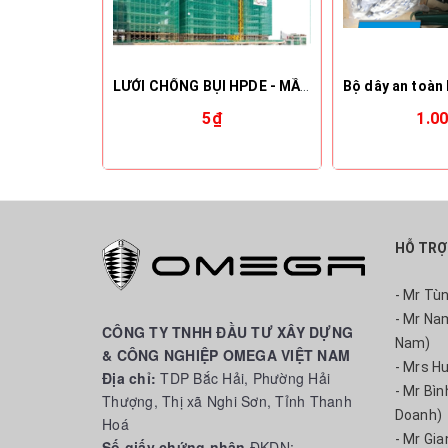
LƯỚI CHỐNG BỤI HPDE - MẦU XANH DƯƠNG/XANH NGỌC
5₫
1.0
HỖ TRỢ
- Mr Tù
- Mr Na
CÔNG TY TNHH ĐẦU TƯ XÂY DỰNG
Nam)
& CÔNG NGHIỆP OMEGA VIỆT NAM
- Mrs H
Địa chỉ:
TDP Bắc Hải, Phường Hải
- Mr Bì
Thượng, Thị xã Nghi Sơn, Tỉnh Thanh
Doanh)
Hoá
- Mr Gia
Số giấy chứng nhận
ĐKDN: