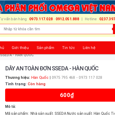
Tư vấn bán hàng :
0973.117.028
-
0912.051.888
| Hotline :
0237.39
chủ
Giới thiệu
Sản phẩm
Tin tức
Liên hệ
 SSEDA - HÀN QUỐC
DÂY AN TOÀN ĐƠN SSEDA - HÀN QUỐC
Thương hiệu:
Hàn Quốc
|
0975 795 468 - 0973 117 028
Tình trạng:
Còn hàng
600₫
Mô tả:
Mã sản phẩm: Nhà sản xuất: SSEDA Nước sản xuất: Hàn Quốc Ti