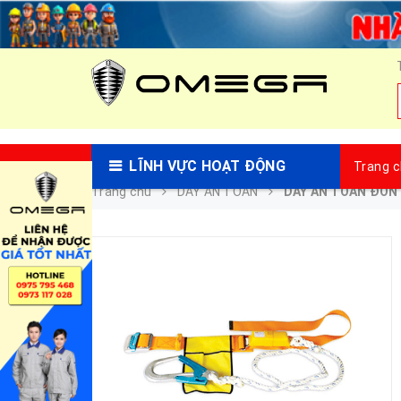
LĨNH VỰC HOẠT ĐỘNG
Trang 
Trang chủ
DÂY AN TOÀN
DÂY AN TOÀN ĐƠN