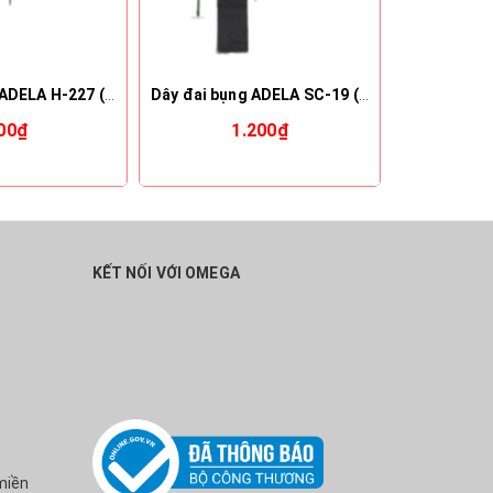
Dây đai bụng ADELA H-227 (Đài Loan)
Dây đai bụng ADELA SC-19 (Đài Loan)
00₫
1.200₫
KẾT NỐI VỚI OMEGA
miền