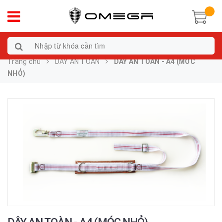
Trang chủ
DÂY AN TOÀN
DÂY AN TOÀN - A4 (MÓC
NHỎ)