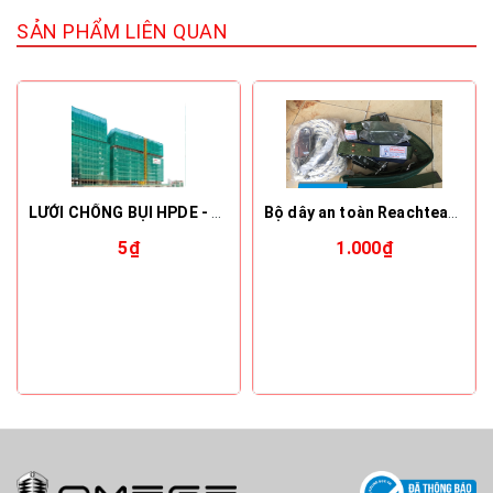
SẢN PHẨM LIÊN QUAN
LƯỚI CHỐNG BỤI HPDE - MẦU XANH DƯƠNG/XANH NGỌC
Bộ dây an toàn Reachteam- Nhật Bản
5₫
1.000₫