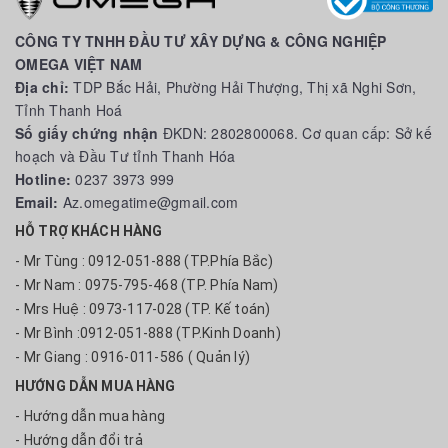
CÔNG TY TNHH ĐẦU TƯ XÂY DỰNG & CÔNG NGHIỆP
OMEGA VIỆT NAM
Địa chỉ:
TDP Bắc Hải, Phường Hải Thượng, Thị xã Nghi Sơn,
Tỉnh Thanh Hoá
Số giấy chứng nhận
ĐKDN: 2802800068. Cơ quan cấp: Sở kế
hoạch và Đầu Tư tỉnh Thanh Hóa
Hotline:
0237 3973 999
Email:
Az.omegatime@gmail.com
HỖ TRỢ KHÁCH HÀNG
- Mr Tùng : 0912-051-888 (TP.Phía Bắc)
- Mr Nam : 0975-795-468 (TP. Phía Nam)
- Mrs Huệ : 0973-117-028 (TP. Kế toán)
- Mr Bình :0912-051-888 (TP.Kinh Doanh)
- Mr Giang : 0916-011-586 ( Quản lý)
HƯỚNG DẪN MUA HÀNG
- Hướng dẫn mua hàng
- Hướng dẫn đổi trả