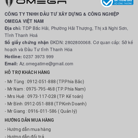
CÔNG TY TNHH ĐẦU TƯ XÂY DỰNG & CÔNG NGHIỆP
OMEGA VIỆT NAM
Địa chỉ:
TDP Bắc Hải, Phường Hải Thượng, Thị xã Nghi Sơn,
Tỉnh Thanh Hoá
Số giấy chứng nhận
ĐKDN: 2802800068. Cơ quan cấp: Sở kế
hoạch và Đầu Tư tỉnh Thanh Hóa
Hotline:
0237 3973 999
Email:
Az.omegatime@gmail.com
HỖ TRỢ KHÁCH HÀNG
- Mr Tùng : 0912-051-888 (TP.Phía Bắc)
- Mr Nam : 0975-795-468 (TP. Phía Nam)
- Mrs Huệ : 0973-117-028 (TP. Kế toán)
- Mr Bình :0912-051-888 (TP.Kinh Doanh)
- Mr Giang : 0916-011-586 ( Quản lý)
HƯỚNG DẪN MUA HÀNG
- Hướng dẫn mua hàng
- Hướng dẫn đổi trả