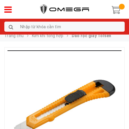
Trang chủ
Kim khí tổng hợp
Dao rọc giấy Tolsen