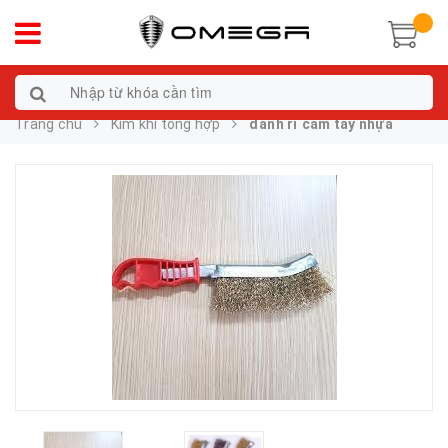
Trang chủ
Kim khí tổng hợp
đánh rỉ cầm tay nhựa