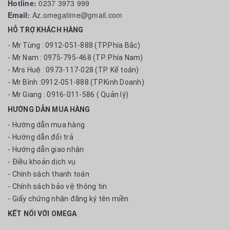
Hotline:
0237 3973 999
Email:
Az.omegatime@gmail.com
HỖ TRỢ KHÁCH HÀNG
- Mr Tùng : 0912-051-888 (TP.Phía Bắc)
- Mr Nam : 0975-795-468 (TP. Phía Nam)
- Mrs Huệ : 0973-117-028 (TP. Kế toán)
- Mr Bình :0912-051-888 (TP.Kinh Doanh)
- Mr Giang : 0916-011-586 ( Quản lý)
HƯỚNG DẪN MUA HÀNG
- Hướng dẫn mua hàng
- Hướng dẫn đổi trả
- Hướng dẫn giao nhận
- Điều khoản dịch vụ
- Chính sách thanh toán
- Chính sách bảo vệ thông tin
- Giấy chứng nhận đăng ký tên miền
KẾT NỐI VỚI OMEGA