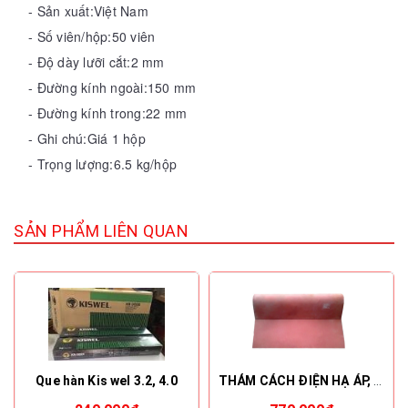
- Sản xuất:Việt Nam
- Số viên/hộp:50 viên
- Độ dày lưỡi cắt:2 mm
- Đường kính ngoài:150 mm
- Đường kính trong:22 mm
- Ghi chú:Giá 1 hộp
- Trọng lượng:6.5 kg/hộp
SẢN PHẨM LIÊN QUAN
Que hàn Kis wel 3.2, 4.0
THẢM CÁCH ĐIỆN HẠ ÁP, 22KV, 35KV - VICADI