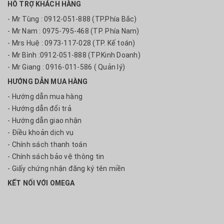
HỖ TRỢ KHÁCH HÀNG
- Mr Tùng : 0912-051-888 (TP.Phía Bắc)
- Mr Nam : 0975-795-468 (TP. Phía Nam)
- Mrs Huệ : 0973-117-028 (TP. Kế toán)
- Mr Bình :0912-051-888 (TP.Kinh Doanh)
- Mr Giang : 0916-011-586 ( Quản lý)
HƯỚNG DẪN MUA HÀNG
- Hướng dẫn mua hàng
- Hướng dẫn đổi trả
- Hướng dẫn giao nhận
- Điều khoản dịch vụ
- Chính sách thanh toán
- Chính sách bảo vệ thông tin
- Giấy chứng nhận đăng ký tên miền
KẾT NỐI VỚI OMEGA