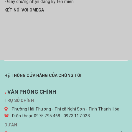
- Giấy chứng nhận đăng ký tên miền
KẾT NỐI VỚI OMEGA
HỆ THỐNG CỬA HÀNG CỦA CHÚNG TÔI
.
VĂN PHÒNG CHÍNH
TRỤ SỞ CHÍNH
Phường Hải Thượng - Thị xã Nghi Sơn - Tỉnh Thanh Hóa
Điện thoại: 0975.795.468 - 0973.117.028
DỰ ÁN