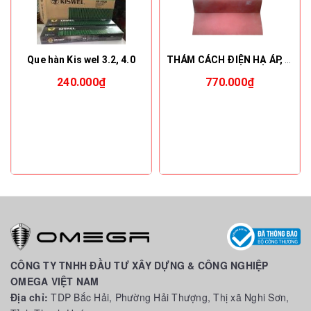
Que hàn Kis wel 3.2, 4.0
THẢM CÁCH ĐIỆN HẠ ÁP, 22KV, 35KV - VICADI
240.000₫
770.000₫
CÔNG TY TNHH ĐẦU TƯ XÂY DỰNG & CÔNG NGHIỆP
OMEGA VIỆT NAM
Địa chỉ:
TDP Bắc Hải, Phường Hải Thượng, Thị xã Nghi Sơn,