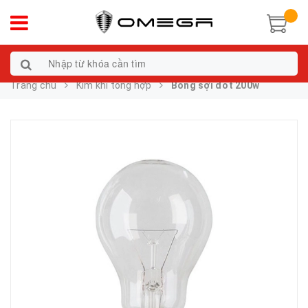
Trang chủ
Kim khí tổng hợp
Bóng sợi đốt 200w