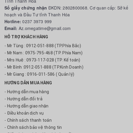
Tỉnh Thanh Hoá
Số giấy chứng nhận
ĐKDN: 2802800068. Cơ quan cấp: Sở kế
hoạch và Đầu Tư tỉnh Thanh Hóa
Hotline:
0237 3973 999
Email:
Az.omegatime@gmail.com
HỖ TRỢ KHÁCH HÀNG
- Mr Tùng : 0912-051-888 (TP.Phía Bắc)
- Mr Nam : 0975-795-468 (TP. Phía Nam)
- Mrs Huệ : 0973-117-028 (TP. Kế toán)
- Mr Bình :0912-051-888 (TP.Kinh Doanh)
- Mr Giang : 0916-011-586 ( Quản lý)
HƯỚNG DẪN MUA HÀNG
- Hướng dẫn mua hàng
- Hướng dẫn đổi trả
- Hướng dẫn giao nhận
- Điều khoản dịch vụ
- Chính sách thanh toán
- Chính sách bảo vệ thông tin