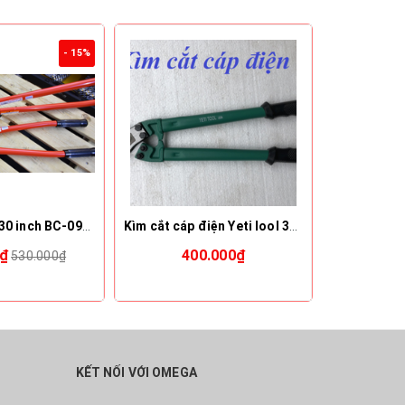
- 15%
Kìm cộng lực 30 inch BC-0975, loại heavy duty 750mm, MCC Japan
Kìm cắt cáp điện Yeti lool 300''
C
0₫
400.000₫
390.0
530.000₫
KẾT NỐI VỚI OMEGA