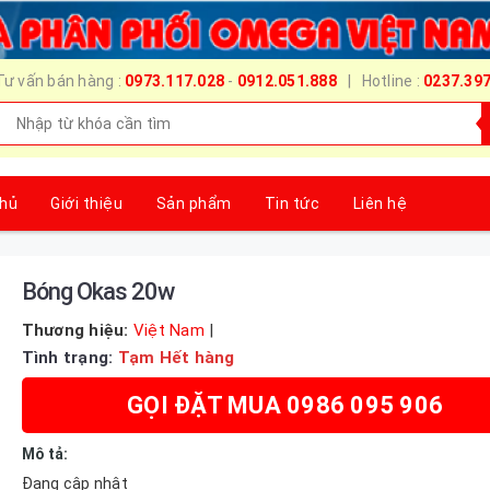
Tư vấn bán hàng :
0973.117.028
-
0912.051.888
| Hotline :
0237.39
chủ
Giới thiệu
Sản phẩm
Tin tức
Liên hệ
Bóng Okas 20w
Thương hiệu:
Việt Nam
|
Tình trạng:
Tạm Hết hàng
GỌI ĐẶT MUA 0986 095 906
Mô tả:
Đang cập nhật