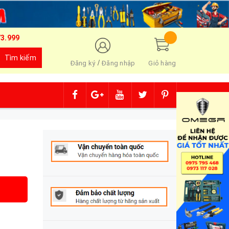
73.999
Tìm kiếm
/
Đăng ký
Đăng nhập
Giỏ hàng