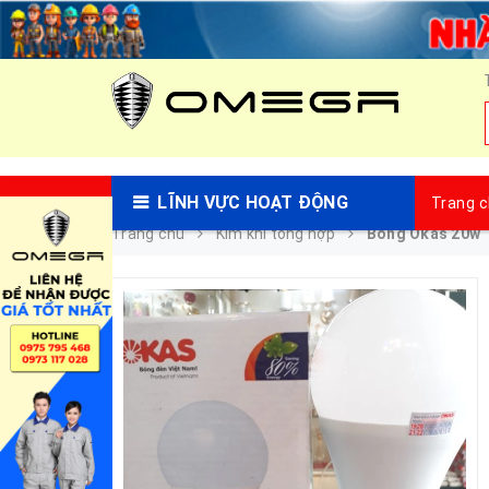
LĨNH VỰC HOẠT ĐỘNG
Trang 
Trang chủ
Kim khí tổng hợp
Bóng Okas 20w