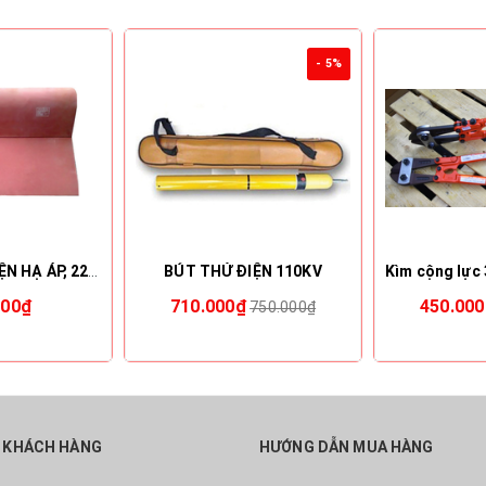
- 5%
THẢM CÁCH ĐIỆN HẠ ÁP, 22KV, 35KV - VICADI
BÚT THỬ ĐIỆN 110KV
000₫
710.000₫
450.00
750.000₫
 KHÁCH HÀNG
HƯỚNG DẪN MUA HÀNG