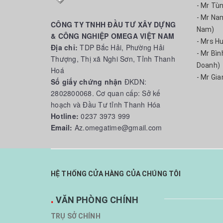
- Mr Tù
- Mr Na
CÔNG TY TNHH ĐẦU TƯ XÂY DỰNG
Nam)
& CÔNG NGHIỆP OMEGA VIỆT NAM
- Mrs H
Địa chỉ:
TDP Bắc Hải, Phường Hải
- Mr Bì
Thượng, Thị xã Nghi Sơn, Tỉnh Thanh
Doanh)
Hoá
- Mr Gia
Số giấy chứng nhận
ĐKDN:
2802800068. Cơ quan cấp: Sở kế
hoạch và Đầu Tư tỉnh Thanh Hóa
Hotline:
0237 3973 999
Email:
Az.omegatime@gmail.com
HỆ THỐNG CỬA HÀNG CỦA CHÚNG TÔI
.
VĂN PHÒNG CHÍNH
TRỤ SỞ CHÍNH