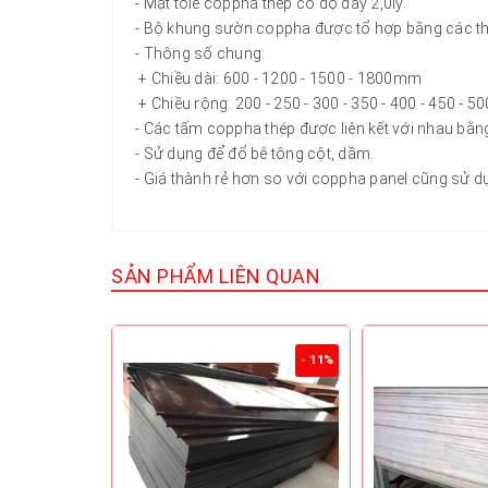
- Mặt tole coppha thép có độ dày 2,0ly.
- Bộ khung sườn coppha được tổ hợp bằng các tha
- Thông số chung:
+ Chiều dài: 600 - 1200 - 1500 - 1800mm
+ Chiều rộng: 200 - 250 - 300 - 350 - 400 - 450 - 
- Các tấm coppha thép được liên kết với nhau bằng 
- Sử dụng để đổ bê tông cột, dầm.
- Giá thành rẻ hơn so với coppha panel cũng sử d
SẢN PHẨM LIÊN QUAN
- 11%