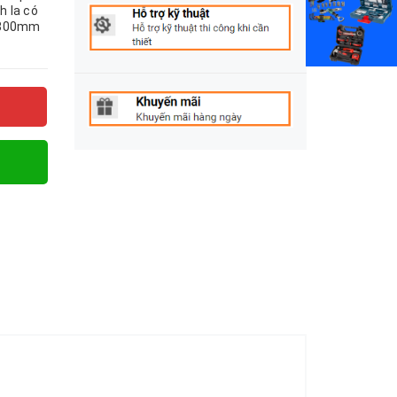
h la có
 1800mm