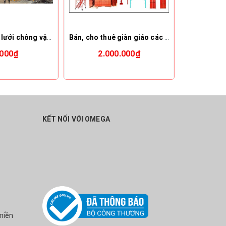
Bán, cho thuê lưới chông vật rơi, lưới an toàn... 0986 095 906
Bán, cho thuê giàn giáo các loại 0986 095 906
.000₫
2.000.000₫
2.
KẾT NỐI VỚI OMEGA
miền