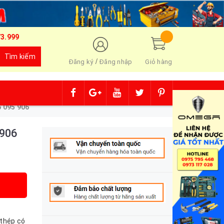
73.999
Tìm kiếm
/
Đăng ký
Đăng nhập
Giỏ hàng
6 095 906
 906
thép có