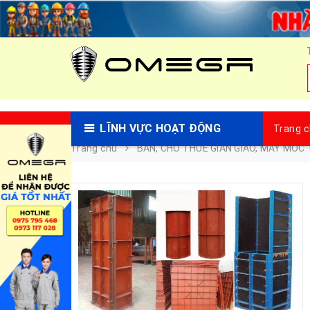
LĨNH VỰC HOẠT ĐỘNG
Trang 
Trang chủ
BÁN, CHO THUÊ GIÀN GIÁO, MÁY MÓC 