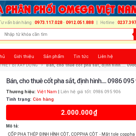
Tư vấn bán hàng :
0973.117.028
-
0912.051.888
| Hotline :
0237.39
chủ
Giới thiệu
Sản phẩm
Tin tức
Liên hệ
THIẾT BỊ XÂY DỰNG
Bán, cho thuê cốt pha sắt, định hình.... 098
Bán, cho thuê cốt pha sắt, định hình.... 0986 095
Thương hiệu:
Việt Nam
|
Liên hệ giá tốt: 0986 095 906
Tình trạng:
Còn hàng
2.000.000₫
Mô tả:
CỐP PHA THÉP ĐỊNH HÌNH CỘT, COPPHA CỘT - Mặt tole coppha 