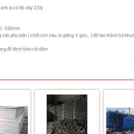
nh la có độ dày 2,5ly.
500 - 550mm
các phụ kiện ( chốt con sâu, la giằng, V góc,...) để tạo thành bộ khu
ụng để định hình cột dầm.