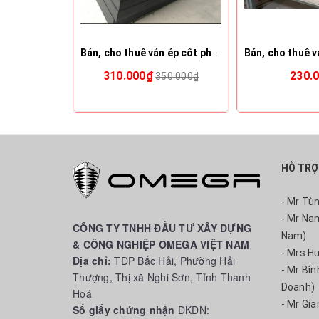
Bán, cho thuê ván ép cốt pha phủ phim
310.000₫
230.
350.000₫
HỖ TRỢ
- Mr Tù
- Mr Na
CÔNG TY TNHH ĐẦU TƯ XÂY DỰNG
Nam)
& CÔNG NGHIỆP OMEGA VIỆT NAM
- Mrs H
Địa chỉ:
TDP Bắc Hải, Phường Hải
- Mr Bì
Thượng, Thị xã Nghi Sơn, Tỉnh Thanh
Doanh)
Hoá
- Mr Gia
Số giấy chứng nhận
ĐKDN: