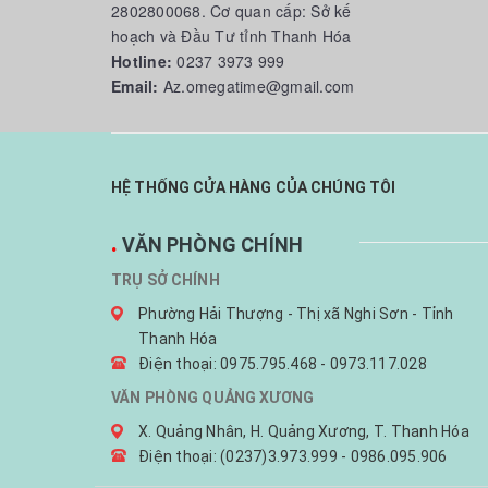
2802800068. Cơ quan cấp: Sở kế
hoạch và Đầu Tư tỉnh Thanh Hóa
Hotline:
0237 3973 999
Email:
Az.omegatime@gmail.com
HỆ THỐNG CỬA HÀNG CỦA CHÚNG TÔI
.
VĂN PHÒNG CHÍNH
TRỤ SỞ CHÍNH
Phường Hải Thượng - Thị xã Nghi Sơn - Tỉnh
Thanh Hóa
Điện thoại: 0975.795.468 - 0973.117.028
VĂN PHÒNG QUẢNG XƯƠNG
X. Quảng Nhân, H. Quảng Xương, T. Thanh Hóa
Điện thoại: (0237)3.973.999 - 0986.095.906