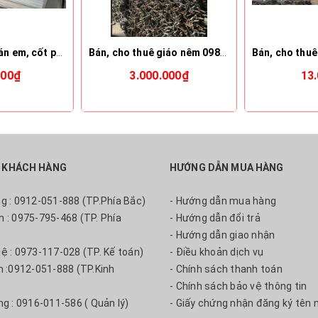
Bán, cho thuê ván em, cốt pha gỗ..... 0986095 906 3mm, 5mm, 8mm, 10mm, 12mm, 15mm, 20mm
Bán, cho thuê giáo nêm 0986 095 906
000₫
3.000.000₫
13
 KHÁCH HÀNG
HƯỚNG DẪN MUA HÀNG
ng : 0912-051-888 (TP.Phía Bắc)
- Hướng dẫn mua hàng
m : 0975-795-468 (TP. Phía
- Hướng dẫn đổi trả
- Hướng dẫn giao nhận
uệ : 0973-117-028 (TP. Kế toán)
- Điều khoản dịch vụ
nh :0912-051-888 (TP.Kinh
- Chính sách thanh toán
- Chính sách bảo vệ thông tin
ng : 0916-011-586 ( Quản lý)
- Giấy chứng nhận đăng ký tên 