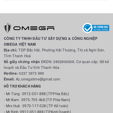
CÔNG TY TNHH ĐẦU TƯ XÂY DỰNG & CÔNG NGHIỆP
OMEGA VIỆT NAM
Địa chỉ:
TDP Bắc Hải, Phường Hải Thượng, Thị xã Nghi Sơn,
Tỉnh Thanh Hoá
Số giấy chứng nhận
ĐKDN: 2802800068. Cơ quan cấp: Sở kế
hoạch và Đầu Tư tỉnh Thanh Hóa
Hotline:
0237 3973 999
Email:
Az.omegatime@gmail.com
HỖ TRỢ KHÁCH HÀNG
- Mr Tùng : 0912-051-888 (TP.Phía Bắc)
- Mr Nam : 0975-795-468 (TP. Phía Nam)
- Mrs Huệ : 0973-117-028 (TP. Kế toán)
- Mr Bình :0912-051-888 (TP.Kinh Doanh)