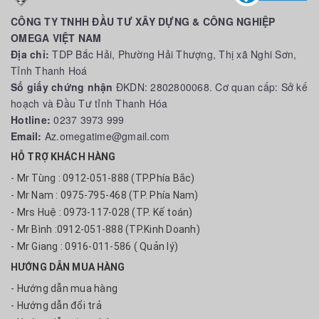
CÔNG TY TNHH ĐẦU TƯ XÂY DỰNG & CÔNG NGHIỆP
OMEGA VIỆT NAM
Địa chỉ:
TDP Bắc Hải, Phường Hải Thượng, Thị xã Nghi Sơn,
Tỉnh Thanh Hoá
Số giấy chứng nhận
ĐKDN: 2802800068. Cơ quan cấp: Sở kế
hoạch và Đầu Tư tỉnh Thanh Hóa
Hotline:
0237 3973 999
Email:
Az.omegatime@gmail.com
HỖ TRỢ KHÁCH HÀNG
- Mr Tùng : 0912-051-888 (TP.Phía Bắc)
- Mr Nam : 0975-795-468 (TP. Phía Nam)
- Mrs Huệ : 0973-117-028 (TP. Kế toán)
- Mr Bình :0912-051-888 (TP.Kinh Doanh)
- Mr Giang : 0916-011-586 ( Quản lý)
HƯỚNG DẪN MUA HÀNG
- Hướng dẫn mua hàng
- Hướng dẫn đổi trả